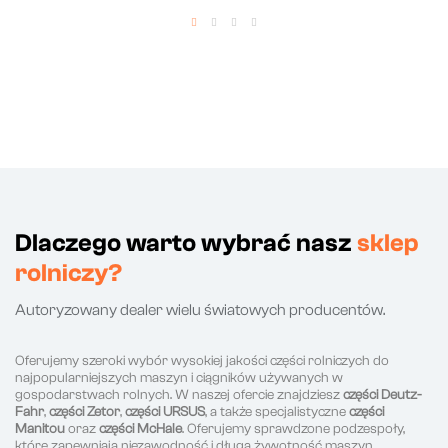
Dlaczego warto wybrać nasz
sklep
rolniczy?
Autoryzowany dealer wielu światowych producentów.
Oferujemy szeroki wybór wysokiej jakości części rolniczych do
najpopularniejszych maszyn i ciągników używanych w
gospodarstwach rolnych. W naszej ofercie znajdziesz
części Deutz-
Fahr
,
części Zetor
,
części URSUS
, a także specjalistyczne
części
Manitou
oraz
części McHale
. Oferujemy sprawdzone podzespoły,
które zapewniają niezawodność i długą żywotność maszyn