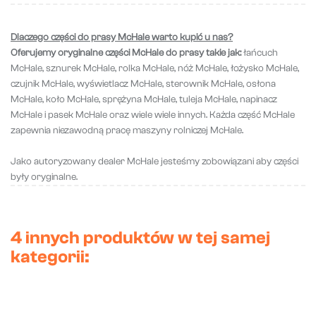
Dlaczego części do prasy McHale warto kupić u nas?
Oferujemy oryginalne części McHale do prasy takie jak:
łańcuch
McHale, sznurek McHale, rolka McHale, nóż McHale, łożysko McHale,
czujnik McHale, wyświetlacz McHale, sterownik McHale, osłona
McHale, koło McHale, sprężyna McHale, tuleja McHale, napinacz
McHale i pasek McHale oraz wiele wiele innych. Każda część McHale
zapewnia niezawodną pracę maszyny rolniczej McHale.
Jako autoryzowany dealer McHale jesteśmy zobowiązani aby części
były oryginalne.
4 innych produktów w tej samej
kategorii: