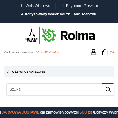
Wola Wiśniowa
Bogucice - Pierwsze
Autoryzowany dealer Deutz-Fahr i Manitou
Zadzwoń i zamów :
539 602 449
(0)
WSZYSTKIE KATEGORIE
DARMOWĄ DOSTAWĘ
dla zamówień powyżej
500 zł
! (Dotyczy wybr