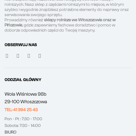
rolniczych. Nasz sklep z częściami rolniczymi to miejsce, w którym
szybko i wygodnie znajdziesz potrzebne elementy do naprawy oraz
serwisowania swojego sprzętu.
Prowadzimy również
sklepy rolnicze we Włoszczowie oraz w
Pińczowie
, gdzie zapewniamy fachowe doradztwo i pomoc w
doborze odpowiednich części do Twojej maszyny.
OBSERWUJ NAS
ODDZIAŁ GŁÓWNY
Wola Wiśniowa 98b
29-100 Włoszczowa
TEL: 41 394 25 43
Pon - Pt : 7:30 - 17:00
Sobota: 7:30 - 14:00
BIURO