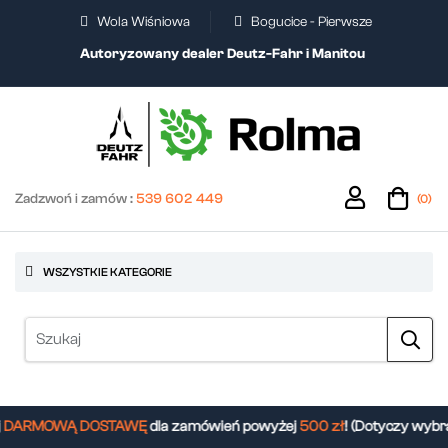
Wola Wiśniowa
Bogucice - Pierwsze
Autoryzowany dealer Deutz-Fahr i Manitou
Zadzwoń i zamów :
539 602 449
(0)
WSZYSTKIE KATEGORIE
DARMOWĄ DOSTAWĘ
dla zamówień powyżej
500 zł
! (Dotyczy wybr