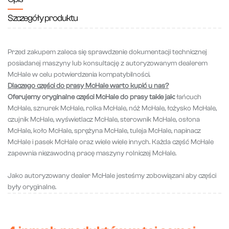
Szczegóły produktu
Przed zakupem zaleca się sprawdzenie dokumentacji technicznej
posiadanej maszyny lub konsultację z autoryzowanym dealerem
McHale w celu potwierdzenia kompatybilności.
Dlaczego części do prasy McHale warto kupić u nas?
Oferujemy oryginalne części McHale do prasy takie jak:
łańcuch
McHale, sznurek McHale, rolka McHale, nóż McHale, łożysko McHale,
czujnik McHale, wyświetlacz McHale, sterownik McHale, osłona
McHale, koło McHale, sprężyna McHale, tuleja McHale, napinacz
McHale i pasek McHale oraz wiele wiele innych. Każda część McHale
zapewnia niezawodną pracę maszyny rolniczej McHale.
Jako autoryzowany dealer McHale jesteśmy zobowiązani aby części
były oryginalne.