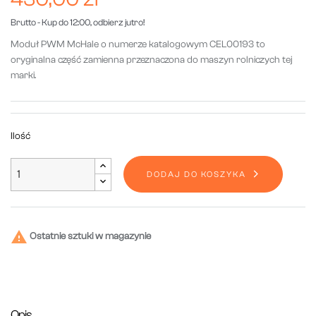
Brutto
- Kup do 12:00, odbierz jutro!
Moduł PWM McHale o numerze katalogowym CEL00193 to
oryginalna część zamienna przeznaczona do maszyn rolniczych tej
marki.
Ilość
DODAJ DO KOSZYKA

Ostatnie sztuki w magazynie
Opis