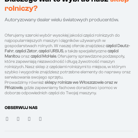
rolniczy?
Autoryzowany dealer wielu światowych producentów.
Oferujemy szeroki wybór wysokiej jakości części rolniczych do
najpopularniejszych maszyn i ciągników używanych w
gospodarstwach rolnych. W naszej ofercie znajdziesz
części Deutz-
Fahr
,
części Zetor
,
części URSUS
, a także specjalistyczne
części
Manitou
oraz
części McHale
. Oferujemy sprawdzone podzespoły,
które zapewniają niezawodność i długą żywotność maszyn
rolniczych. Nasz sklep z częściami rolniczymi to miejsce, w którym
szybko i wygodnie znajdziesz potrzebne elementy do naprawy oraz
serwisowania swojego sprzętu.
Prowadzimy również
sklepy rolnicze we Włoszczowie oraz w
Pińczowie
, gdzie zapewniamy fachowe doradztwo i pomoc w
doborze odpowiednich części do Twojej maszyny.
OBSERWUJ NAS