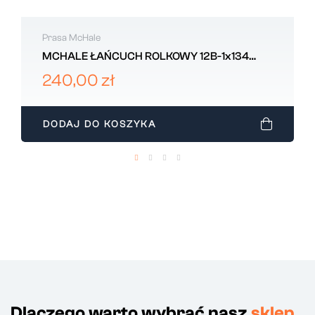
Prasa McHale
MCHALE ŁAŃCUCH ROLKOWY 12B-1x134
ROLEK CCH02057 ORYGINAŁ
240,00 zł
DODAJ DO KOSZYKA
Dlaczego warto wybrać nasz
sklep