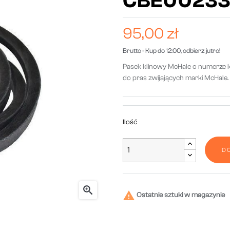
CBE0023
95,00 zł
Brutto
- Kup do 12:00, odbierz jutro!
Pasek klinowy McHale o numerze
do pras zwijających marki McHale.
Ilość
D


Ostatnie sztuki w magazynie