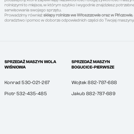
rolniczymi to miejsce, w którym szybko i wygodnie znajdziesz potrzeb
serwisowania swojego sprzętu.
Prowadzimy również
sklepy rolnicze we Włoszczowie oraz w Pińczowie
doradztwo i pomoc w doborze odpowiednich części do Twojej maszyny
SPRZEDAŻ MASZYN WOLA
SPRZEDAŻ MASZYN
WIŚNIOWA
BOGUCICE-PIERWSZE
Konrad 530-021-267
Wojtek 882-787-688
Piotr 532-435-485
Jakub 882-787-689