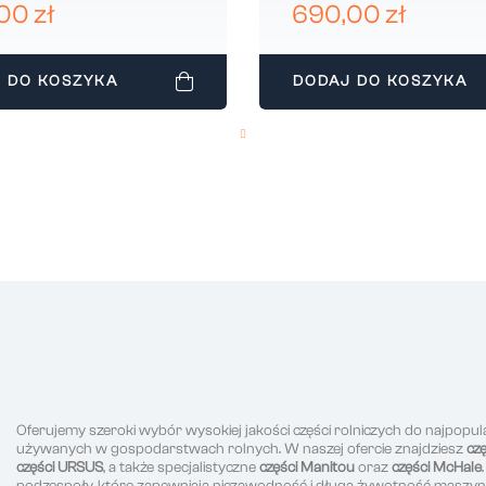
ERAKA APU00005
50MM CMH02317
00 zł
690,00 zł
 DO KOSZYKA
DODAJ DO KOSZYKA
Oferujemy szeroki wybór wysokiej jakości części rolniczych do najpopul
używanych w gospodarstwach rolnych. W naszej ofercie znajdziesz
cz
części URSUS
, a także specjalistyczne
części Manitou
oraz
części McHale
podzespoły, które zapewniają niezawodność i długą żywotność maszyn r