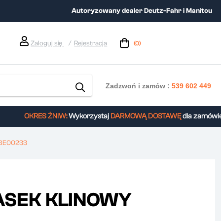
Autoryzowany dealer Deutz-Fahr i Manitou
Zaloguj się
Rejestracja
(0)
Zadzwoń i zamów :
539 602 449
OKRES ŻNIW:
Wykorzystaj
DARMOWĄ DOSTAWĘ
dla zamówień 
BE00233
ASEK KLINOWY