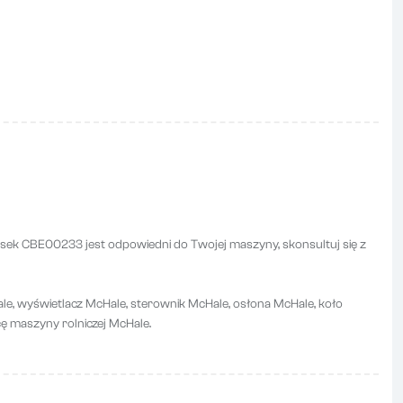
asek CBE00233 jest odpowiedni do Twojej maszyny, skonsultuj się z
le, wyświetlacz McHale, sterownik McHale, osłona McHale, koło
ę maszyny rolniczej McHale.