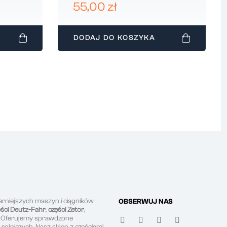
CBE00164
55,00 zł
DODAJ DO KOSZYKA
arniejszych maszyn i ciągników
OBSERWUJ NAS
ęści Deutz-Fahr
,
części Zetor
,
. Oferujemy sprawdzone
olniczych. Nasz sklep z częściami