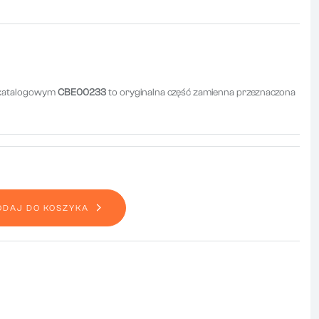
3
 katalogowym
CBE00233
to oryginalna część zamienna przeznaczona
ODAJ DO KOSZYKA