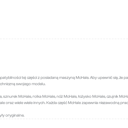
tybilności tej części z posiadaną maszyną McHale. Aby upewnić się, że p
echniczną swojego modelu.
, sznurek McHale, rolka McHale, nóż McHale, łożysko McHale, czujnik McHa
ale oraz wiele wiele innych. Każda część McHale zapewnia niezawodną prac
ły oryginalne.