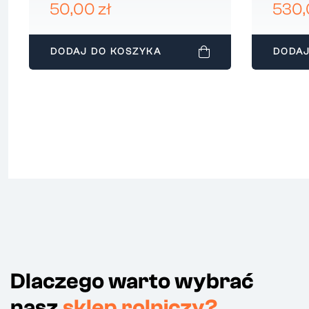
CBE00214
PODBI
50,00 zł
530,
DODAJ DO KOSZYKA
DODAJ
Dlaczego warto wybrać
nasz
sklep rolniczy?