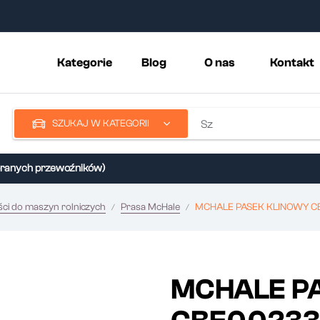
Kategorie
Blog
O nas
Kontakt
SZUKAJ W KATEGORII
nych przewoźników)
ści do maszyn rolniczych
Prasa McHale
MCHALE PASEK KLINOWY C
MCHALE P