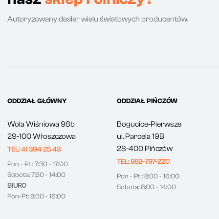
Autoryzowany dealer wielu światowych producentów.
ODDZIAŁ GŁÓWNY
ODDZIAŁ PIŃCZÓW
Wola Wiśniowa 98b
Bogucice-Pierwsze
29-100 Włoszczowa
ul. Parcela 19B
28-400 Pińczów
TEL: 41 394 25 43
TEL: 882-797-220
Pon - Pt : 7:30 - 17:00
Sobota: 7:30 - 14:00
Pon - Pt : 8:00 - 16:00
BIURO
Sobota: 8:00 - 14:00
Pon-Pt: 8:00 - 16:00