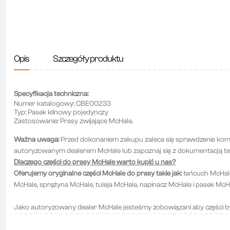
Opis
Szczegóły produktu
Specyfikacja techniczna:
Numer katalogowy:
CBE00233
Typ:
Pasek klinowy pojedynczy
Zastosowanie:
Prasy zwijające McHale.
Ważna uwaga:
Przed dokonaniem zakupu zaleca się sprawdzenie kompa
autoryzowanym dealerem McHale lub zapoznaj się z dokumentacją t
Dlaczego części do prasy McHale warto kupić u nas?
Oferujemy oryginalne części McHale do prasy takie jak:
łańcuch McHale
McHale, sprężyna McHale, tuleja McHale, napinacz McHale i pasek McH
Jako autoryzowany dealer McHale jesteśmy zobowiązani aby części by