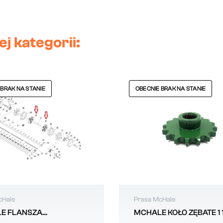
j kategorii:
 BRAK NA STANIE
OBECNIE BRAK NA STANIE
cHale
Prasa McHale
E FLANSZA
MCHALE KOŁO ZĘBATE 1 1