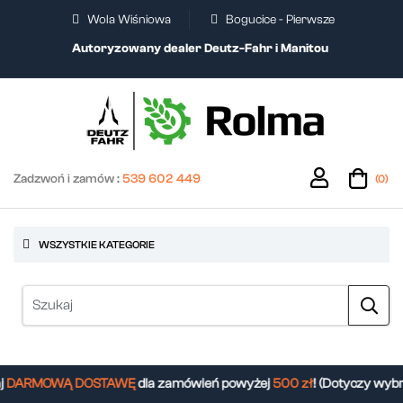
Wola Wiśniowa
Bogucice - Pierwsze
Autoryzowany dealer Deutz-Fahr i Manitou
Zadzwoń i zamów :
539 602 449
(0)
WSZYSTKIE KATEGORIE
DARMOWĄ DOSTAWĘ
dla zamówień powyżej
500 zł
! (Dotyczy wybr