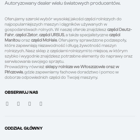
Autoryzowany dealer wielu światowych producentów.
Oferujemy szeroki wybór wysokiej jakości części rolniczych do
najpopularniejszych maszyn i ciągników używanych w
gospodarstwach rolnych. W naszej ofercie znajdziesz
części Deutz-
Fahr
,
części Zetor
,
części URSUS
, a także specjalistyczne
części
Manitou
oraz
części McHale
. Oferujemy sprawdzone podzespoły,
które zapewniają niezawodność i długą żywotność maszyn
rolniczych. Nasz sklep z częściami rolniczymi to miejsce, w którym
szybko i wygodnie znajdziesz potrzebne elementy do naprawy oraz
serwisowania swojego sprzętu.
Prowadzimy również
sklepy rolnicze we Włoszczowie oraz w
Pińczowie
, gdzie zapewniamy fachowe doradztwo i pomoc w
doborze odpowiednich części do Twojej maszyny.
OBSERWUJ NAS
ODDZIAŁ GŁÓWNY