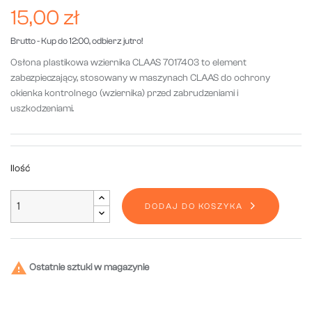
15,00 zł
Brutto
- Kup do 12:00, odbierz jutro!
Osłona plastikowa wziernika CLAAS 7017403 to element
zabezpieczający, stosowany w maszynach CLAAS do ochrony
okienka kontrolnego (wziernika) przed zabrudzeniami i
uszkodzeniami.
Ilość
DODAJ DO KOSZYKA

Ostatnie sztuki w magazynie