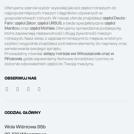
Oferujemy szeroki wybór wysokiej jakości części rolniczych do
najpopularniejszych maszyn i ciągników używanych w
gospodarstwach rolnych. W naszej ofercie znajdziesz
części Deutz-
Fahr
,
części Zetor
,
części URSUS
, a także specjalistyczne
części
Manitou
oraz
części McHale
. Oferujemy sprawdzone podzespoły,
które zapewniają niezawodność i długą żywotność maszyn
rolniczych. Nasz sklep z częściami rolniczymi to miejsce, w którym
szybko i wygodnie znajdziesz potrzebne elementy do naprawy oraz
serwisowania swojego sprzętu.
Prowadzimy również
sklepy rolnicze we Włoszczowie oraz w
Pińczowie
, gdzie zapewniamy fachowe doradztwo i pomoc w
doborze odpowiednich części do Twojej maszyny.
OBSERWUJ NAS
ODDZIAŁ GŁÓWNY
Wola Wiśniowa 98b