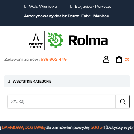
Wola Wiśniowa
Bogucice - Pierwsze
Autoryzowany dealer Deutz-Fahr i Manitou
Zadzwoń i zamów :
539 602 449
(0)
WSZYSTKIE KATEGORIE
DARMOWĄ DOSTAWĘ
dla zamówień powyżej
500 zł
! (Dotyczy wybr