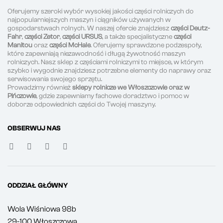
Oferujemy szeroki wybór wysokiej jakości części rolniczych do
najpopularniejszych maszyn i ciągników używanych w
gospodarstwach rolnych. W naszej ofercie znajdziesz
części Deutz-
Fahr
,
części Zetor
,
części URSUS
, a także specjalistyczne
części
Manitou
oraz
części McHale
. Oferujemy sprawdzone podzespoły,
które zapewniają niezawodność i długą żywotność maszyn
rolniczych. Nasz sklep z częściami rolniczymi to miejsce, w którym
szybko i wygodnie znajdziesz potrzebne elementy do naprawy oraz
serwisowania swojego sprzętu.
Prowadzimy również
sklepy rolnicze we Włoszczowie oraz w
Pińczowie
, gdzie zapewniamy fachowe doradztwo i pomoc w
doborze odpowiednich części do Twojej maszyny.
OBSERWUJ NAS
ODDZIAŁ GŁÓWNY
Wola Wiśniowa 98b
29-100 Włoszczowa