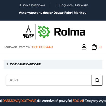
Wola Wiśniowa
Bogucice - Pierwsze
Autoryzowany dealer Deutz-Fahr i Manitou
Zadzwoń i zamów :
539 602 449
(0)
WSZYSTKIE KATEGORIE
DARMOWĄ DOSTAWĘ
dla zamówień powyżej
500 zł
! (Dotyczy wybr