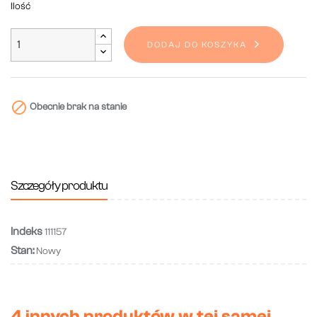
Ilość
DODAJ DO KOSZYKA

Obecnie brak na stanie
Szczegóły produktu
Indeks
111157
Stan:
Nowy
4 innych produktów w tej samej