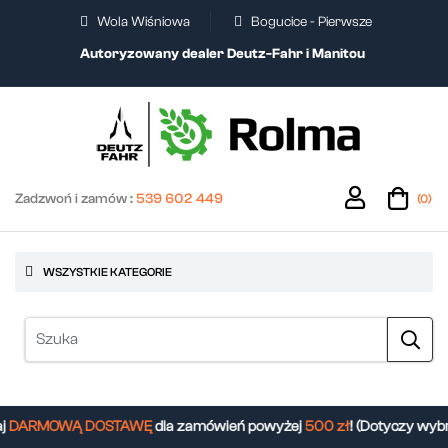
Wola Wiśniowa
Bogucice - Pierwsze
Autoryzowany dealer Deutz-Fahr i Manitou
Zadzwoń i zamów :
539 602 449
(0)
WSZYSTKIE KATEGORIE
DARMOWĄ DOSTAWĘ
dla zamówień powyżej
500 zł
! (Dotyczy wybr