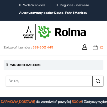
Wola Wiśniowa
Bogucice - Pierwsze
Autoryzowany dealer Deutz-Fahr i Manitou
Zadzwoń i zamów :
539 602 449
(0)
WSZYSTKIE KATEGORIE
DARMOWĄ DOSTAWĘ
dla zamówień powyżej
500 zł
! (Dotyczy wybra