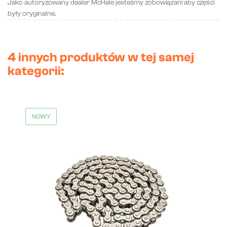
Jako autoryzowany dealer McHale jesteśmy zobowiązani aby części
były oryginalne.
4 innych produktów w tej samej
kategorii:
NOWY