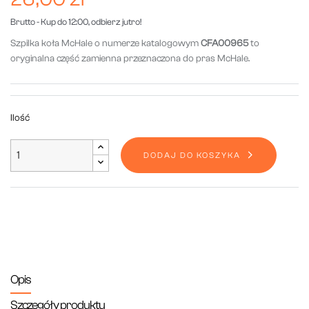
Brutto
- Kup do 12:00, odbierz jutro!
Szpilka koła McHale o numerze katalogowym
CFA00965
to
oryginalna część zamienna przeznaczona do pras McHale.
Ilość
DODAJ DO KOSZYKA
Opis
Szczegóły produktu