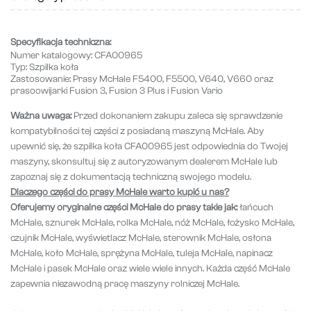
Specyfikacja techniczna:
Numer katalogowy:
CFA00965
Typ:
Szpilka koła
Zastosowanie:
Prasy McHale F5400, F5500, V640, V660 oraz
prasoowijarki Fusion 3, Fusion 3 Plus i Fusion Vario
Ważna uwaga:
Przed dokonaniem zakupu zaleca się sprawdzenie
kompatybilności tej części z posiadaną maszyną McHale. Aby
upewnić się, że szpilka koła CFA00965 jest odpowiednia do Twojej
maszyny, skonsultuj się z autoryzowanym dealerem McHale lub
zapoznaj się z dokumentacją techniczną swojego modelu.
Dlaczego części do prasy McHale warto kupić u nas?
Oferujemy oryginalne części McHale do prasy takie jak:
łańcuch
McHale, sznurek McHale, rolka McHale, nóż McHale, łożysko McHale,
czujnik McHale, wyświetlacz McHale, sterownik McHale, osłona
McHale, koło McHale, sprężyna McHale, tuleja McHale, napinacz
McHale i pasek McHale oraz wiele wiele innych. Każda część McHale
zapewnia niezawodną pracę maszyny rolniczej McHale.