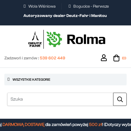
Wola Wiśniowa
Bogucice - Pierwsze
Autoryzowany dealer Deutz-Fahr i Manitou
Zadzwoń i zamów :
539 602 449
(0)
WSZYSTKIE KATEGORIE
DARMOWĄ DOSTAWĘ
dla zamówień powyżej
500 zł
! (Dotyczy wybr