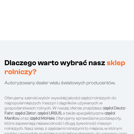
Dlaczego warto wybrać nasz
sklep
rolniczy?
Autoryzowany dealer wielu światowych producentów.
Oferujemy szeroki wybór wysokiej jakości części rolniczych do
najpopularniejszych maszyn i ciągników używanych w
gospodarstwach rolnych. W naszej ofercie znajdziesz
części Deutz-
Fahr
,
części Zetor
,
części URSUS
, a także specjalistyczne
części
Manitou
oraz
części McHale
. Oferujemy sprawdzone podzespoły,
które zapewniają niezawodność i długą żywotność maszyn
rolniczych. Nasz sklep z częściami rolniczymi to miejsce, w którym
szybko i wygodnie znajdziesz potrzebne elementy do naprawy oraz