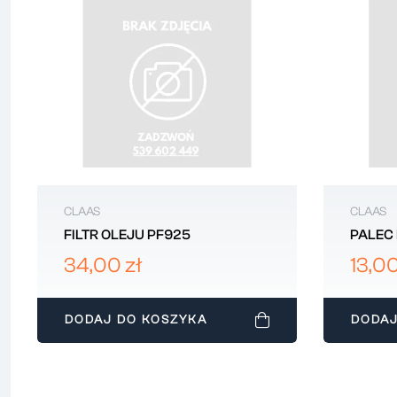
CLAAS
CLAAS
FILTR OLEJU PF925
PALEC
MASSE
34,00 zł
13,00
D2825
DODAJ DO KOSZYKA
DODAJ