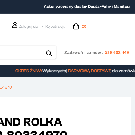
Autoryzowany dealer Deutz-Fahr i Manitou
Zaloguj się
Rejestracja
(0)
Zadzwoń i zamów :
539 602 449
OKRES ŻNIW:
Wykorzystaj
DARMOWĄ DOSTAWĘ
dla zamówień 
334970
AND ROLKA