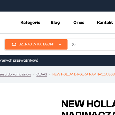
Kategorie
Blog
O nas
Kontakt
SZUKAJ W KATEGORII
nych przewoźników)
zęści do kombajnów
CLAAS
NEW HOLLAND ROLKA NAPINACZA 80
NEW HOLL