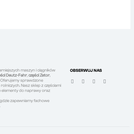
arniejszych maszyn i ciągników
OBSERWUJ NAS
ęści Deutz-Fahr
,
części Zetor
,
. Oferujemy sprawdzone
olniczych. Nasz sklep z częściami
ne elementy do naprawy oraz
, gdzie zapewniamy fachowe
.