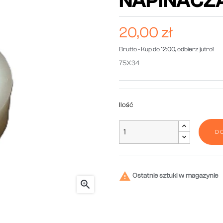
NAPINACZ
20,00 zł
Brutto
- Kup do 12:00, odbierz jutro!
75X34
Ilość
D

Ostatnie sztuki w magazynie
