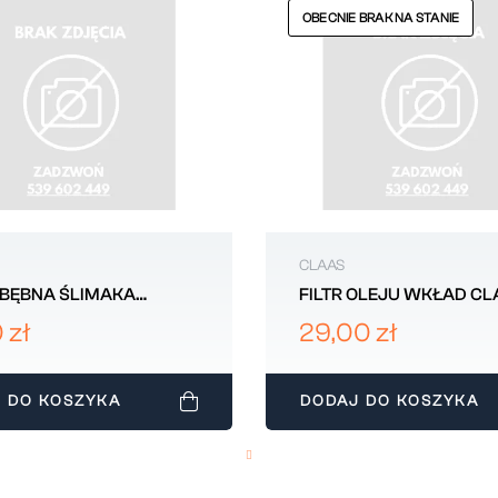
OBECNIE BRAK NA STANIE
CLAAS
 BĘBNA ŚLIMAKA
FILTR OLEJU WKŁAD CL
Y FERGUSON
133529
 zł
29,00 zł
0566
 DO KOSZYKA
DODAJ DO KOSZYKA