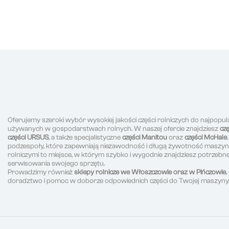
Oferujemy szeroki wybór wysokiej jakości części rolniczych do najpopul
używanych w gospodarstwach rolnych. W naszej ofercie znajdziesz
cz
części URSUS
, a także specjalistyczne
części Manitou
oraz
części McHale
podzespoły, które zapewniają niezawodność i długą żywotność maszyn r
rolniczymi to miejsce, w którym szybko i wygodnie znajdziesz potrzeb
serwisowania swojego sprzętu.
Prowadzimy również
sklepy rolnicze we Włoszczowie oraz w Pińczowie
doradztwo i pomoc w doborze odpowiednich części do Twojej maszyny