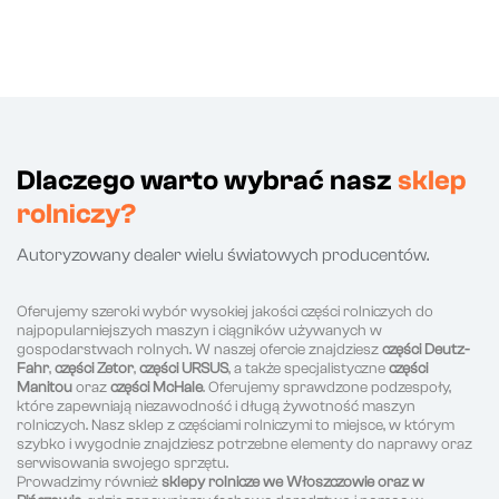
Dlaczego warto wybrać nasz
sklep
rolniczy?
Autoryzowany dealer wielu światowych producentów.
Oferujemy szeroki wybór wysokiej jakości części rolniczych do
najpopularniejszych maszyn i ciągników używanych w
gospodarstwach rolnych. W naszej ofercie znajdziesz
części Deutz-
Fahr
,
części Zetor
,
części URSUS
, a także specjalistyczne
części
Manitou
oraz
części McHale
. Oferujemy sprawdzone podzespoły,
które zapewniają niezawodność i długą żywotność maszyn
rolniczych. Nasz sklep z częściami rolniczymi to miejsce, w którym
szybko i wygodnie znajdziesz potrzebne elementy do naprawy oraz
serwisowania swojego sprzętu.
Prowadzimy również
sklepy rolnicze we Włoszczowie oraz w