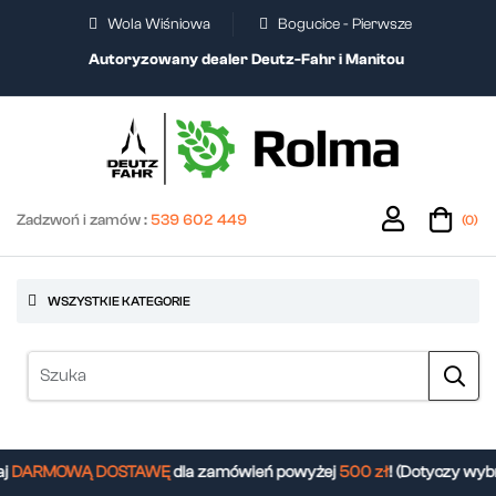
Wola Wiśniowa
Bogucice - Pierwsze
Autoryzowany dealer Deutz-Fahr i Manitou
Zadzwoń i zamów :
539 602 449
(0)
WSZYSTKIE KATEGORIE
DARMOWĄ DOSTAWĘ
dla zamówień powyżej
500 zł
! (Dotyczy wybr