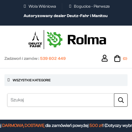
Wola Wiśniowa
Bogucice - Pierwsze
Autoryzowany dealer Deutz-Fahr i Manitou
Zadzwoń i zamów :
539 602 449
(0)
WSZYSTKIE KATEGORIE
DARMOWĄ DOSTAWĘ
dla zamówień powyżej
500 zł
! (Dotyczy wybr