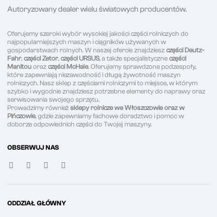
Autoryzowany dealer wielu światowych producentów.
Oferujemy szeroki wybór wysokiej jakości części rolniczych do
najpopularniejszych maszyn i ciągników używanych w
gospodarstwach rolnych. W naszej ofercie znajdziesz
części Deutz-
Fahr
,
części Zetor
,
części URSUS
, a także specjalistyczne
części
Manitou
oraz
części McHale
. Oferujemy sprawdzone podzespoły,
które zapewniają niezawodność i długą żywotność maszyn
rolniczych. Nasz sklep z częściami rolniczymi to miejsce, w którym
szybko i wygodnie znajdziesz potrzebne elementy do naprawy oraz
serwisowania swojego sprzętu.
Prowadzimy również
sklepy rolnicze we Włoszczowie oraz w
Pińczowie
, gdzie zapewniamy fachowe doradztwo i pomoc w
doborze odpowiednich części do Twojej maszyny.
OBSERWUJ NAS
ODDZIAŁ GŁÓWNY