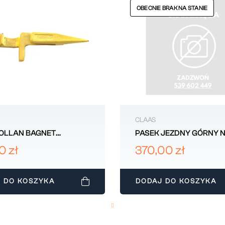
OBECNIE BRAK NA STANIE
CLAAS
OLLAN BAGNET
PASEK JEZDNY GÓRNY 
YŃCZY 80381057
80230076.26 0112182
0 zł
370,00 zł
 DO KOSZYKA
DODAJ DO KOSZYKA