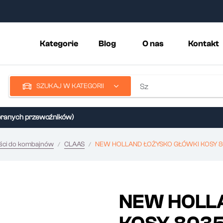
Kategorie
Blog
O nas
Kontakt
SZUKAJ W KATEGORII
nych przewoźników)
ści do kombajnów
CLAAS
NEW HOLLAND ŁOŻYSKO GŁÓWKI KOSY 8
NEW HOLL