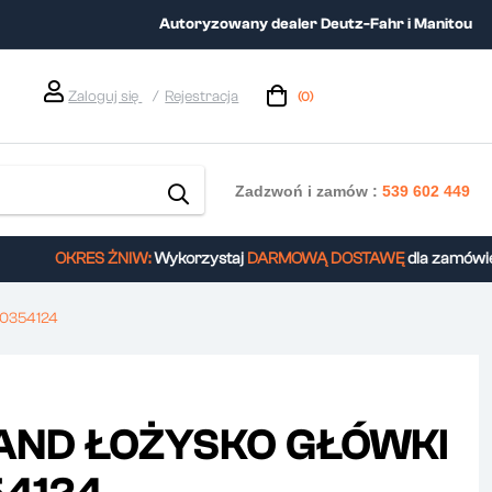
Autoryzowany dealer Deutz-Fahr i Manitou
Zaloguj się
Rejestracja
(0)
Zadzwoń i zamów :
539 602 449
OKRES ŻNIW:
Wykorzystaj
DARMOWĄ DOSTAWĘ
dla zamówień 
0354124
AND ŁOŻYSKO GŁÓWKI