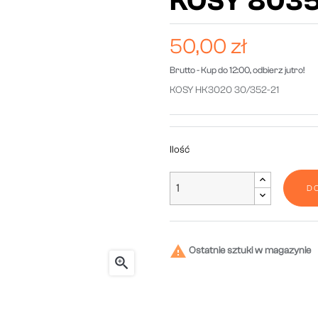
KOSY 803
50,00 zł
Brutto
- Kup do 12:00, odbierz jutro!
KOSY HK3020 30/352-21
Ilość
D

Ostatnie sztuki w magazynie
