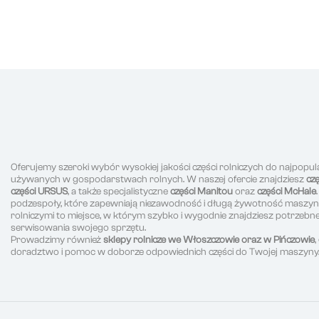
Oferujemy szeroki wybór wysokiej jakości części rolniczych do najpopul
używanych w gospodarstwach rolnych. W naszej ofercie znajdziesz
cz
części URSUS
, a także specjalistyczne
części Manitou
oraz
części McHale
podzespoły, które zapewniają niezawodność i długą żywotność maszyn r
rolniczymi to miejsce, w którym szybko i wygodnie znajdziesz potrzeb
serwisowania swojego sprzętu.
Prowadzimy również
sklepy rolnicze we Włoszczowie oraz w Pińczowie
doradztwo i pomoc w doborze odpowiednich części do Twojej maszyny