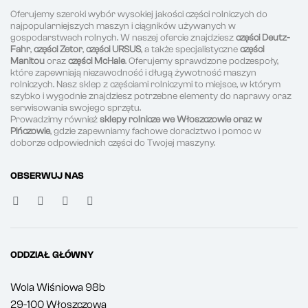
Oferujemy szeroki wybór wysokiej jakości części rolniczych do
najpopularniejszych maszyn i ciągników używanych w
gospodarstwach rolnych. W naszej ofercie znajdziesz
części Deutz-
Fahr
,
części Zetor
,
części URSUS
, a także specjalistyczne
części
Manitou
oraz
części McHale
. Oferujemy sprawdzone podzespoły,
które zapewniają niezawodność i długą żywotność maszyn
rolniczych. Nasz sklep z częściami rolniczymi to miejsce, w którym
szybko i wygodnie znajdziesz potrzebne elementy do naprawy oraz
serwisowania swojego sprzętu.
Prowadzimy również
sklepy rolnicze we Włoszczowie oraz w
Pińczowie
, gdzie zapewniamy fachowe doradztwo i pomoc w
doborze odpowiednich części do Twojej maszyny.
OBSERWUJ NAS
ODDZIAŁ GŁÓWNY
Wola Wiśniowa 98b
29-100 Włoszczowa