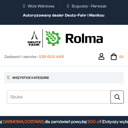
Wola Wiśniowa
Bogucice - Pierwsze
Autoryzowany dealer Deutz-Fahr i Manitou
Zadzwoń i zamów :
539 602 449
(0)
WSZYSTKIE KATEGORIE
j
DARMOWĄ DOSTAWĘ
dla zamówień powyżej
500 zł
! (Dotyczy wyb