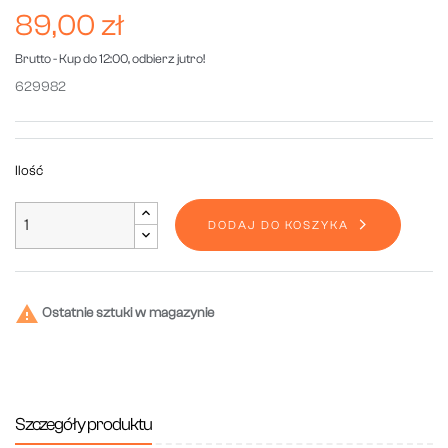
89,00 zł
Brutto
- Kup do 12:00, odbierz jutro!
629982
Ilość
DODAJ DO KOSZYKA

Ostatnie sztuki w magazynie
Szczegóły produktu