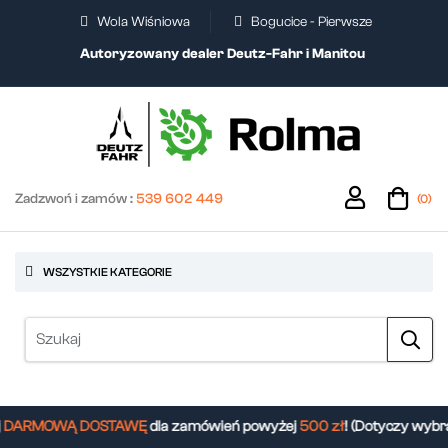
Wola Wiśniowa
Bogucice - Pierwsze
Autoryzowany dealer Deutz-Fahr i Manitou
Zadzwoń i zamów :
539 602 449
(0)
WSZYSTKIE KATEGORIE
DARMOWĄ DOSTAWĘ
dla zamówień powyżej
500 zł
! (Dotyczy wybra