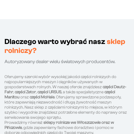
Dlaczego warto wybrać nasz
sklep
rolniczy?
Autoryzowany dealer wielu światowych producentów.
Oferujemy szeroki wybór wysokiej jakości części rolniczych do
najpopularniejszych maszyn i ciągników używanych w
gospodarstwach rolnych. W naszej ofercie znajdziesz
części Deutz-
Fahr
,
części Zetor
,
części URSUS
, a także specjalistyczne
części
Manitou
oraz
części McHale
. Oferujemy sprawdzone podzespoły,
które zapewniają niezawodność i długą żywotność maszyn
rolniczych. Nasz sklep z częściami rolniczymi to miejsce, w którym
szybko i wygodnie znajdziesz potrzebne elementy do naprawy oraz
serwisowania swojego sprzętu.
Prowadzimy również
sklepy rolnicze we Włoszczowie oraz w
Pińczowie
, gdzie zapewniamy fachowe doradztwo i pomoc w
doborze odpowiednich części do Twojej maszyny.