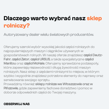
Dlaczego warto wybrać nasz
sklep
rolniczy?
Autoryzowany dealer wielu światowych producentów.
Oferujemy szeroki wybór wysokiej jakości części rolniczych do
najpopularniejszych maszyn i ciągników używanych w
gospodarstwach rolnych. W naszej ofercie znajdziesz
części Deutz-
Fahr
,
części Zetor
,
części URSUS
, a także specjalistyczne
części
Manitou
oraz
części McHale
. Oferujemy sprawdzone podzespoły,
które zapewniają niezawodność i długą żywotność maszyn
rolniczych. Nasz sklep z częściami rolniczymi to miejsce, w którym
szybko i wygodnie znajdziesz potrzebne elementy do naprawy oraz
serwisowania swojego sprzętu.
Prowadzimy również
sklepy rolnicze we Włoszczowie oraz w
Pińczowie
, gdzie zapewniamy fachowe doradztwo i pomoc w
doborze odpowiednich części do Twojej maszyny.
OBSERWUJ NAS