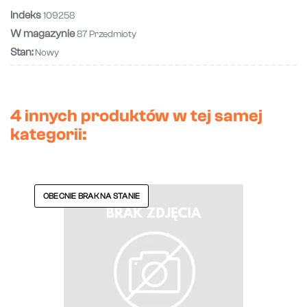
Indeks
109258
W magazynie
87 Przedmioty
Stan:
Nowy
4 innych produktów w tej samej
kategorii:
OBECNIE BRAK NA STANIE