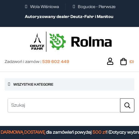
Wola Wiśniowa
Bogucice - Pierwsze
Autoryzowany dealer Deutz-Fahr i Manitou
Zadzwoń i zamów :
539 602 449
(0)
WSZYSTKIE KATEGORIE
DARMOWĄ DOSTAWĘ
dla zamówień powyżej
500 zł
! (Dotyczy wybra