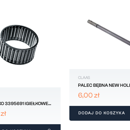
CLAAS
PALEC BĘBNA NEW HO
80434909
6,00 zł
O 3395691 IGIEŁKOWE
LAAS 19X23X17,33
 zł
DODAJ DO KOSZYKA