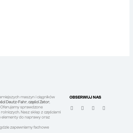
arniejszych maszyn i ciągników
OBSERWUJ NAS
ęści Deutz-Fahr
,
części Zetor
,
. Oferujemy sprawdzone
olniczych. Nasz sklep z częściami
ne elementy do naprawy oraz
, gdzie zapewniamy fachowe
.