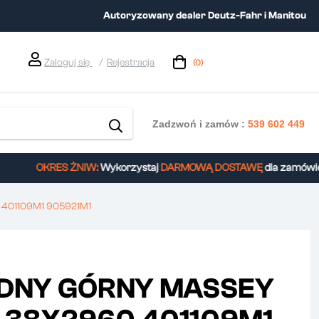
Autoryzowany dealer Deutz-Fahr i Manitou
Zaloguj się
Rejestracja
(0)
Zadzwoń i zamów :
539 602 449
OKRES ŻNIW:
Wykorzystaj
DARMOWĄ DOSTAWĘ
dla zamówień 
401109M1 905921M1
ZDNY GÓRNY MASSEY