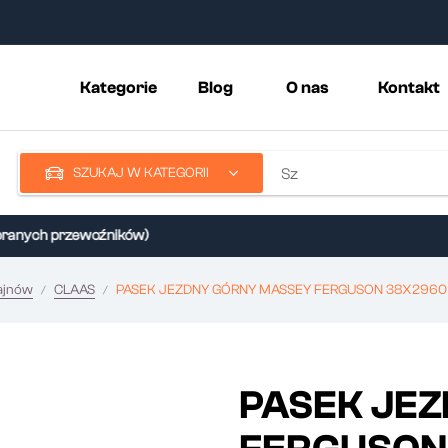
Kategorie
Blog
O nas
Kontakt
SZUKAJ W KATEGORII
nych przewoźników)
ajnów
CLAAS
PASEK JEZDNY GÓRNY MASSEY FERGUSON 38X2960 
PASEK JE