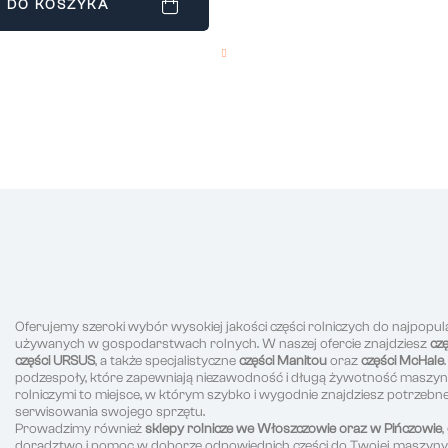
 DO KOSZYKA
Oferujemy szeroki wybór wysokiej jakości części rolniczych do najpopul
używanych w gospodarstwach rolnych. W naszej ofercie znajdziesz
cz
części URSUS
, a także specjalistyczne
części Manitou
oraz
części McHale
podzespoły, które zapewniają niezawodność i długą żywotność maszyn r
rolniczymi to miejsce, w którym szybko i wygodnie znajdziesz potrzeb
serwisowania swojego sprzętu.
Prowadzimy również
sklepy rolnicze we Włoszczowie oraz w Pińczowie
doradztwo i pomoc w doborze odpowiednich części do Twojej maszyny