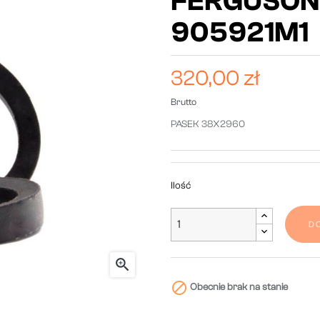
FERGUSON
905921M1
320,00 zł
Brutto
PASEK 38X2960
Ilość
D


Obecnie brak na stanie