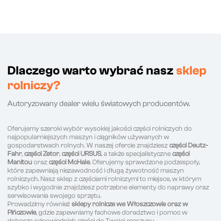
Dlaczego warto wybrać nasz
sklep
rolniczy?
Autoryzowany dealer wielu światowych producentów.
Oferujemy szeroki wybór wysokiej jakości części rolniczych do
najpopularniejszych maszyn i ciągników używanych w
gospodarstwach rolnych. W naszej ofercie znajdziesz
części Deutz-
Fahr
,
części Zetor
,
części URSUS
, a także specjalistyczne
części
Manitou
oraz
części McHale
. Oferujemy sprawdzone podzespoły,
które zapewniają niezawodność i długą żywotność maszyn
rolniczych. Nasz sklep z częściami rolniczymi to miejsce, w którym
szybko i wygodnie znajdziesz potrzebne elementy do naprawy oraz
serwisowania swojego sprzętu.
Prowadzimy również
sklepy rolnicze we Włoszczowie oraz w
Pińczowie
, gdzie zapewniamy fachowe doradztwo i pomoc w