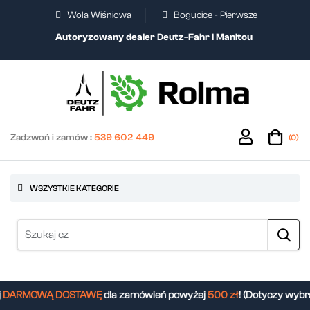
Wola Wiśniowa
Bogucice - Pierwsze
Autoryzowany dealer Deutz-Fahr i Manitou
Zadzwoń i zamów :
539 602 449
(0)
WSZYSTKIE KATEGORIE
DARMOWĄ DOSTAWĘ
dla zamówień powyżej
500 zł
! (Dotyczy wybra