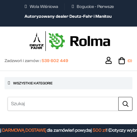
Wola Wiśniowa
Bogucice - Pierwsze
Autoryzowany dealer Deutz-Fahr i Manitou
Zadzwoń i zamów :
539 602 449
(0)
WSZYSTKIE KATEGORIE
DARMOWĄ DOSTAWĘ
dla zamówień powyżej
500 zł
! (Dotyczy wybr