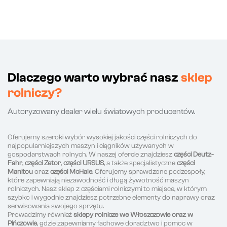
Dlaczego warto wybrać nasz
sklep
rolniczy?
Autoryzowany dealer wielu światowych producentów.
Oferujemy szeroki wybór wysokiej jakości części rolniczych do
najpopularniejszych maszyn i ciągników używanych w
gospodarstwach rolnych. W naszej ofercie znajdziesz
części Deutz-
Fahr
,
części Zetor
,
części URSUS
, a także specjalistyczne
części
Manitou
oraz
części McHale
. Oferujemy sprawdzone podzespoły,
które zapewniają niezawodność i długą żywotność maszyn
rolniczych. Nasz sklep z częściami rolniczymi to miejsce, w którym
szybko i wygodnie znajdziesz potrzebne elementy do naprawy oraz
serwisowania swojego sprzętu.
Prowadzimy również
sklepy rolnicze we Włoszczowie oraz w
Pińczowie
, gdzie zapewniamy fachowe doradztwo i pomoc w