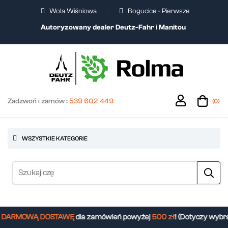
Wola Wiśniowa
Bogucice - Pierwsze
Autoryzowany dealer Deutz-Fahr i Manitou
Zadzwoń i zamów :
539 602 449
(0)
WSZYSTKIE KATEGORIE
ARMOWĄ DOSTAWĘ
dla zamówień powyżej
500 zł
! (Dotyczy wybra