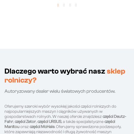
Dlaczego warto wybrać nasz
sklep
rolniczy?
Autoryzowany dealer wielu światowych producentów.
Oferujemy szeroki wybór wysokiej jakości części rolniczych do
najpopularniejszych maszyn i ciągników używanych w
gospodarstwach rolnych. W naszej ofercie znajdziesz
części Deutz-
Fahr
,
części Zetor
,
części URSUS
, a także specjalistyczne
części
Manitou
oraz
części McHale
. Oferujemy sprawdzone podzespoły,
które zapewniają niezawodność i długą żywotność maszyn