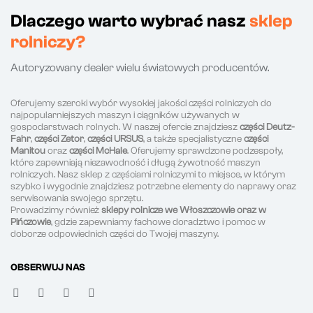
Dlaczego warto wybrać nasz
sklep
rolniczy?
Autoryzowany dealer wielu światowych producentów.
Oferujemy szeroki wybór wysokiej jakości części rolniczych do
najpopularniejszych maszyn i ciągników używanych w
gospodarstwach rolnych. W naszej ofercie znajdziesz
części Deutz-
Fahr
,
części Zetor
,
części URSUS
, a także specjalistyczne
części
Manitou
oraz
części McHale
. Oferujemy sprawdzone podzespoły,
które zapewniają niezawodność i długą żywotność maszyn
rolniczych. Nasz sklep z częściami rolniczymi to miejsce, w którym
szybko i wygodnie znajdziesz potrzebne elementy do naprawy oraz
serwisowania swojego sprzętu.
Prowadzimy również
sklepy rolnicze we Włoszczowie oraz w
Pińczowie
, gdzie zapewniamy fachowe doradztwo i pomoc w
doborze odpowiednich części do Twojej maszyny.
OBSERWUJ NAS