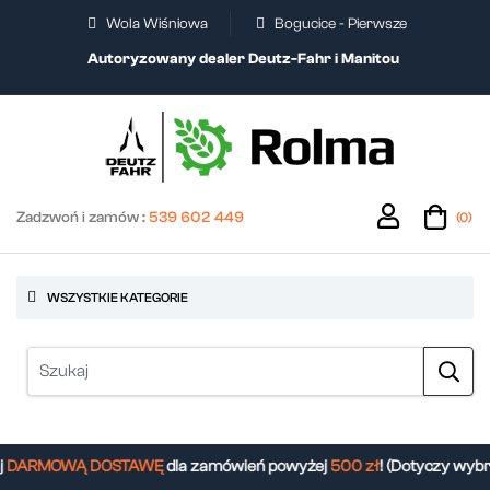
Wola Wiśniowa
Bogucice - Pierwsze
Autoryzowany dealer Deutz-Fahr i Manitou
Zadzwoń i zamów :
539 602 449
(0)
WSZYSTKIE KATEGORIE
DARMOWĄ DOSTAWĘ
dla zamówień powyżej
500 zł
! (Dotyczy wybr