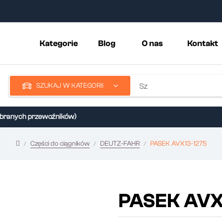
Kategorie
Blog
O nas
Kontakt
SZUKAJ W KATEGORII
anych przewoźników)
Części do ciągników
DEUTZ-FAHR
PASEK AVX13-1275
PASEK AVX