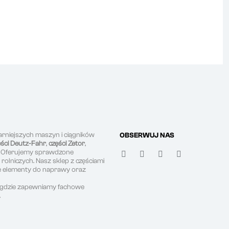
arniejszych maszyn i ciągników
OBSERWUJ NAS
ęści Deutz-Fahr
,
części Zetor
,
. Oferujemy sprawdzone
olniczych. Nasz sklep z częściami
ne elementy do naprawy oraz
, gdzie zapewniamy fachowe
.