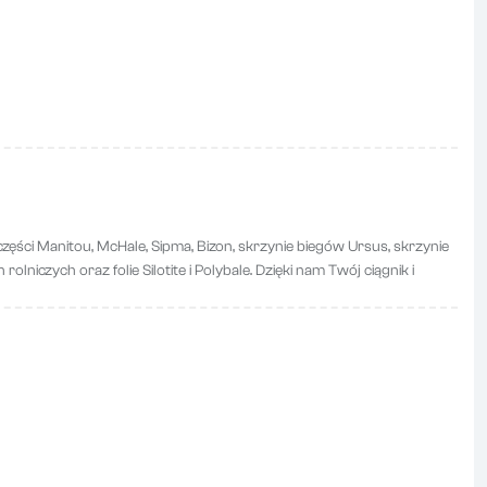
zęści Manitou, McHale, Sipma, Bizon, skrzynie biegów Ursus, skrzynie
lniczych oraz folie Silotite i Polybale. Dzięki nam Twój ciągnik i