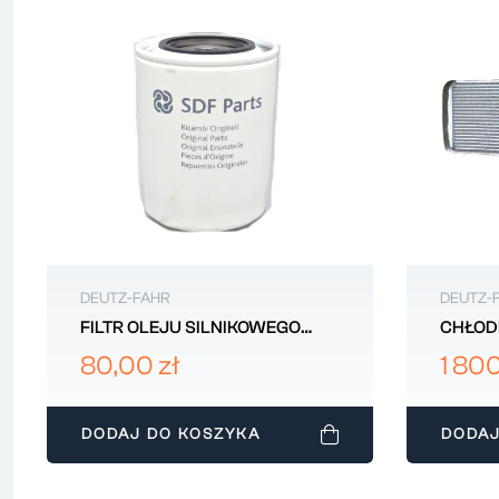
DEUTZ-FAHR
DEUTZ-
FILTR OLEJU SILNIKOWEGO
CHŁOD
DEUTZ-FAHR 24419340010
09002
80,00 zł
1 800
DODAJ DO KOSZYKA
DODAJ