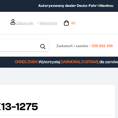
Autoryzowany dealer Deutz-Fahr i Manitou
Zaloguj się
Rejestracja
(0)
Zadzwoń i zamów :
539 602 449
OKRES ŻNIW:
Wykorzystaj
DARMOWĄ DOSTAWĘ
dla zamówień
13-1275