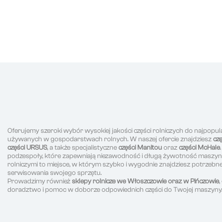
Oferujemy szeroki wybór wysokiej jakości części rolniczych do najpopul
używanych w gospodarstwach rolnych. W naszej ofercie znajdziesz
cz
części URSUS
, a także specjalistyczne
części Manitou
oraz
części McHale
podzespoły, które zapewniają niezawodność i długą żywotność maszyn r
rolniczymi to miejsce, w którym szybko i wygodnie znajdziesz potrzeb
serwisowania swojego sprzętu.
Prowadzimy również
sklepy rolnicze we Włoszczowie oraz w Pińczowie
doradztwo i pomoc w doborze odpowiednich części do Twojej maszyny