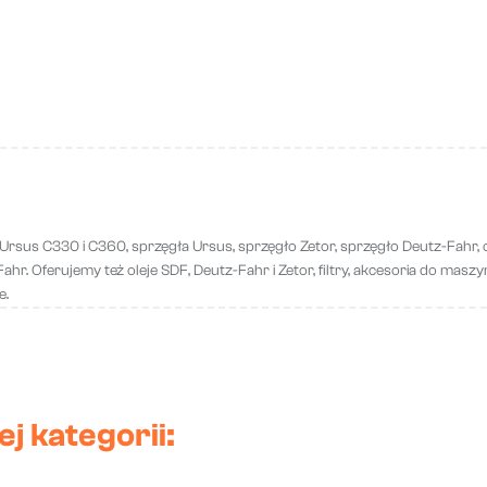
 Ursus C330 i C360, sprzęgła Ursus, sprzęgło Zetor, sprzęgło Deutz-Fahr, c
r. Oferujemy też oleje SDF, Deutz-Fahr i Zetor, filtry, akcesoria do maszyn ro
e.
j kategorii: