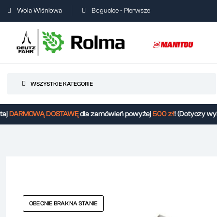
Wola Wiśniowa
Bogucice - Pierwsze
WSZYSTKIE KATEGORIE
DARMOWĄ DOSTAWĘ
dla zamówień powyżej
500 zł
! (Dotyczy wybr
OBECNIE BRAK NA STANIE