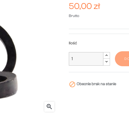
50,00 zł
Brutto
Ilość
D

Obecnie brak na stanie
