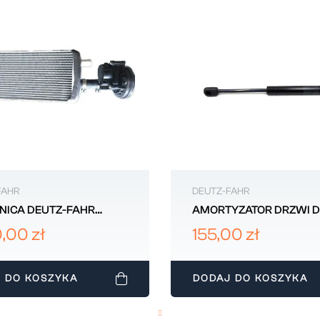
FAHR
DEUTZ-FAHR
NICA DEUTZ-FAHR
AMORTYZATOR DRZWI D
2355
FAHR 002388384
,00 zł
155,00 zł
 DO KOSZYKA
DODAJ DO KOSZYKA