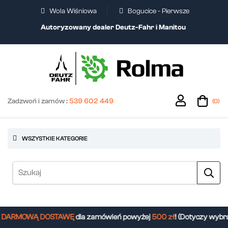
Wola Wiśniowa
Bogucice - Pierwsze
Autoryzowany dealer Deutz-Fahr i Manitou
Zadzwoń i zamów :
539 602 449
(0)
WSZYSTKIE KATEGORIE
DARMOWĄ DOSTAWĘ
dla zamówień powyżej
500 zł
! (Dotyczy wybra