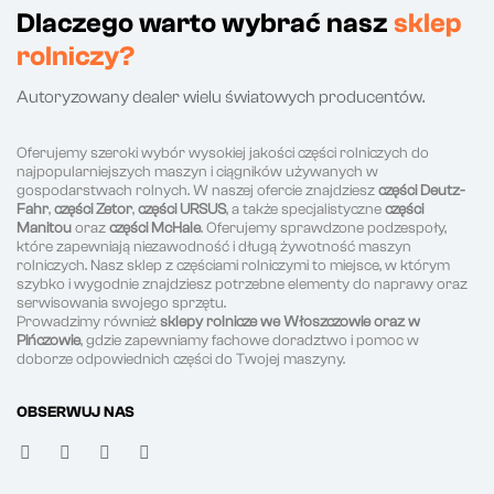
Dlaczego warto wybrać nasz
sklep
rolniczy?
Autoryzowany dealer wielu światowych producentów.
Oferujemy szeroki wybór wysokiej jakości części rolniczych do
najpopularniejszych maszyn i ciągników używanych w
gospodarstwach rolnych. W naszej ofercie znajdziesz
części Deutz-
Fahr
,
części Zetor
,
części URSUS
, a także specjalistyczne
części
Manitou
oraz
części McHale
. Oferujemy sprawdzone podzespoły,
które zapewniają niezawodność i długą żywotność maszyn
rolniczych. Nasz sklep z częściami rolniczymi to miejsce, w którym
szybko i wygodnie znajdziesz potrzebne elementy do naprawy oraz
serwisowania swojego sprzętu.
Prowadzimy również
sklepy rolnicze we Włoszczowie oraz w
Pińczowie
, gdzie zapewniamy fachowe doradztwo i pomoc w
doborze odpowiednich części do Twojej maszyny.
OBSERWUJ NAS