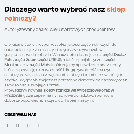
Dlaczego warto wybrać nasz
sklep
rolniczy?
Autoryzowany dealer wielu światowych producentów.
Oferujemy szeroki wybór wysokiej jakości części rolniczych do
najpopularniejszych maszyn i ciągników używanych w
gospodarstwach rolnych. W naszej ofercie znajdziesz
części Deutz-
Fahr
,
części Zetor
,
części URSUS
, a także specjalistyczne
części
Manitou
oraz
części McHale
. Oferujemy sprawdzone podzespoły,
które zapewniają niezawodność i długą żywotność maszyn
rolniczych. Nasz sklep z częściami rolniczymi to miejsce, w którym
szybko i wygodnie znajdziesz potrzebne elementy do naprawy oraz
serwisowania swojego sprzętu.
Prowadzimy również
sklepy rolnicze we Włoszczowie oraz w
Pińczowie
, gdzie zapewniamy fachowe doradztwo i pomoc w
doborze odpowiednich części do Twojej maszyny.
OBSERWUJ NAS