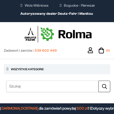
Wola Wiśniowa
Bogucice - Pierwsze
Autoryzowany dealer Deutz-Fahr i Manitou
Zadzwoń i zamów :
539 602 449
(0)
WSZYSTKIE KATEGORIE
DARMOWĄ DOSTAWĘ
dla zamówień powyżej
500 zł
! (Dotyczy wybr