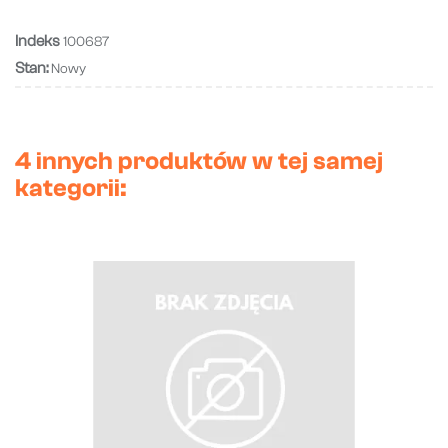
Indeks
100687
Stan:
Nowy
4 innych produktów w tej samej
kategorii: