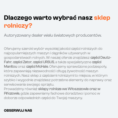
Dlaczego warto wybrać nasz
sklep
rolniczy?
Autoryzowany dealer wielu światowych producentów.
Oferujemy szeroki wybór wysokiej jakości części rolniczych do
najpopularniejszych maszyn i ciągników używanych w
gospodarstwach rolnych. W naszej ofercie znajdziesz
części Deutz-
Fahr
,
części Zetor
,
części URSUS
, a także specjalistyczne
części
Manitou
oraz
części McHale
. Oferujemy sprawdzone podzespoły,
które zapewniają niezawodność i długą żywotność maszyn
rolniczych. Nasz sklep z częściami rolniczymi to miejsce, w którym
szybko i wygodnie znajdziesz potrzebne elementy do naprawy oraz
serwisowania swojego sprzętu.
Prowadzimy również
sklepy rolnicze we Włoszczowie oraz w
Pińczowie
, gdzie zapewniamy fachowe doradztwo i pomoc w
doborze odpowiednich części do Twojej maszyny.
OBSERWUJ NAS