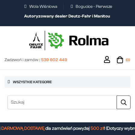
Wola Wiśniowa
Bogucice - Pierwsze
Autoryzowany dealer Deutz-Fahr i Manitou
Zadzwoń i zamów :
539 602 449
(0)
WSZYSTKIE KATEGORIE
DARMOWĄ DOSTAWĘ
dla zamówień powyżej
500 zł
! (Dotyczy wybra