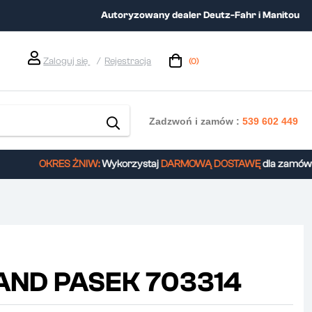
Autoryzowany dealer Deutz-Fahr i Manitou
Zaloguj się
Rejestracja
(0)
Zadzwoń i zamów :
539 602 449
OKRES ŻNIW:
Wykorzystaj
DARMOWĄ DOSTAWĘ
dla zamówień
ND PASEK 703314