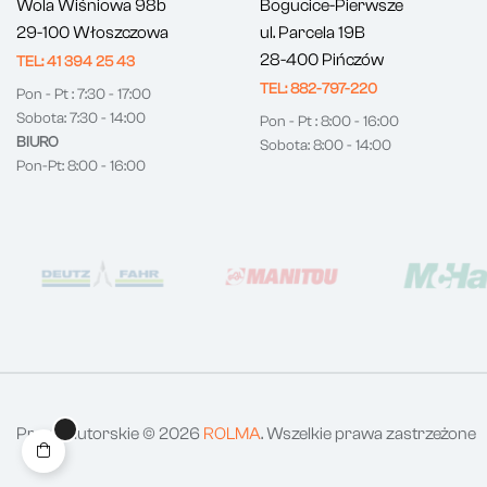
Wola Wiśniowa 98b
Bogucice-Pierwsze
29-100 Włoszczowa
ul. Parcela 19B
28-400 Pińczów
TEL: 41 394 25 43
TEL: 882-797-220
Pon - Pt : 7:30 - 17:00
Sobota: 7:30 - 14:00
Pon - Pt : 8:00 - 16:00
BIURO
Sobota: 8:00 - 14:00
Pon-Pt: 8:00 - 16:00
Prawa autorskie © 2026
ROLMA
. Wszelkie prawa zastrzeżone