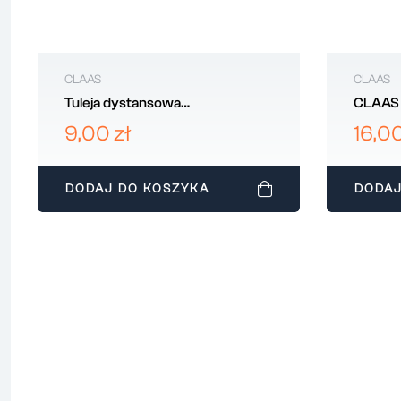
CLAAS
CLAAS
Tuleja dystansowa
CLAAS 
USZCZELNIACZ CLAAS 630208
00762
9,00 zł
16,00
DODAJ DO KOSZYKA
DODAJ