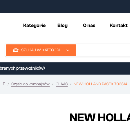
Kategorie
Blog
O nas
Kontakt
SZUKAJ W KATEGORII
ranych przewoźników)
Części do kombajnów
CLAAS
NEW HOLLAND PASEK 703314
NEW HOLLA