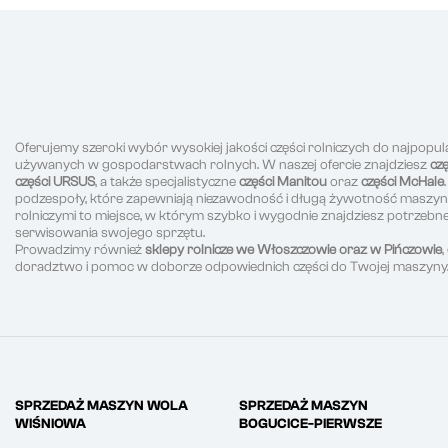
Oferujemy szeroki wybór wysokiej jakości części rolniczych do najpopul
używanych w gospodarstwach rolnych. W naszej ofercie znajdziesz
cz
części URSUS
, a także specjalistyczne
części Manitou
oraz
części McHale
podzespoły, które zapewniają niezawodność i długą żywotność maszyn r
rolniczymi to miejsce, w którym szybko i wygodnie znajdziesz potrzeb
serwisowania swojego sprzętu.
Prowadzimy również
sklepy rolnicze we Włoszczowie oraz w Pińczowie
doradztwo i pomoc w doborze odpowiednich części do Twojej maszyny
SPRZEDAŻ MASZYN WOLA
SPRZEDAŻ MASZYN
WIŚNIOWA
BOGUCICE-PIERWSZE