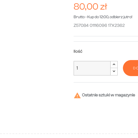
80,00 zł
Brutto
- Kup do 12:00, odbierz jutro!
Z57084 01116096 17X2362
Ilość
D

Ostatnie sztuki w magazynie