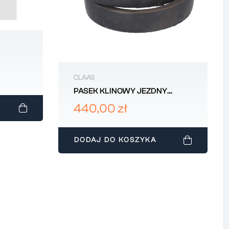
444
CLAAS
PASEK KLINOWY JEZDNY
CLAAS 40X1860 751112
440,00 zł
DODAJ DO KOSZYKA