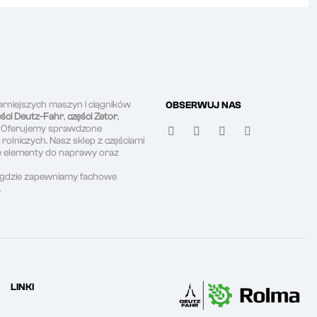
arniejszych maszyn i ciągników
OBSERWUJ NAS
ęści Deutz-Fahr
,
części Zetor
,
. Oferujemy sprawdzone
olniczych. Nasz sklep z częściami
ne elementy do naprawy oraz
, gdzie zapewniamy fachowe
.
LINKI