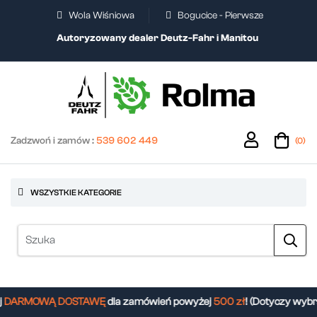
Wola Wiśniowa
Bogucice - Pierwsze
Autoryzowany dealer Deutz-Fahr i Manitou
Zadzwoń i zamów :
539 602 449
(0)
WSZYSTKIE KATEGORIE
DARMOWĄ DOSTAWĘ
dla zamówień powyżej
500 zł
! (Dotyczy wybr