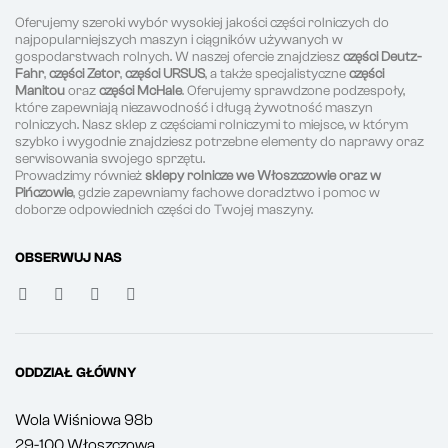
Oferujemy szeroki wybór wysokiej jakości części rolniczych do
najpopularniejszych maszyn i ciągników używanych w
gospodarstwach rolnych. W naszej ofercie znajdziesz
części Deutz-
Fahr
,
części Zetor
,
części URSUS
, a także specjalistyczne
części
Manitou
oraz
części McHale
. Oferujemy sprawdzone podzespoły,
które zapewniają niezawodność i długą żywotność maszyn
rolniczych. Nasz sklep z częściami rolniczymi to miejsce, w którym
szybko i wygodnie znajdziesz potrzebne elementy do naprawy oraz
serwisowania swojego sprzętu.
Prowadzimy również
sklepy rolnicze we Włoszczowie oraz w
Pińczowie
, gdzie zapewniamy fachowe doradztwo i pomoc w
doborze odpowiednich części do Twojej maszyny.
OBSERWUJ NAS
ODDZIAŁ GŁÓWNY
Wola Wiśniowa 98b
29-100 Włoszczowa