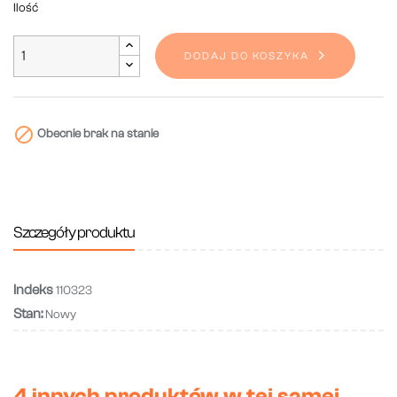
Ilość
DODAJ DO KOSZYKA

Obecnie brak na stanie
Szczegóły produktu
Indeks
110323
Stan:
Nowy
4 innych produktów w tej samej