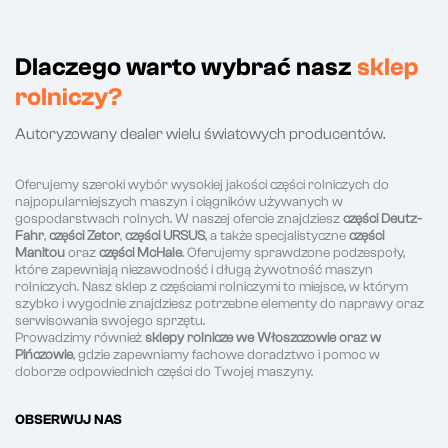
Dlaczego warto wybrać nasz
sklep
rolniczy?
Autoryzowany dealer wielu światowych producentów.
Oferujemy szeroki wybór wysokiej jakości części rolniczych do
najpopularniejszych maszyn i ciągników używanych w
gospodarstwach rolnych. W naszej ofercie znajdziesz
części Deutz-
Fahr
,
części Zetor
,
części URSUS
, a także specjalistyczne
części
Manitou
oraz
części McHale
. Oferujemy sprawdzone podzespoły,
które zapewniają niezawodność i długą żywotność maszyn
rolniczych. Nasz sklep z częściami rolniczymi to miejsce, w którym
szybko i wygodnie znajdziesz potrzebne elementy do naprawy oraz
serwisowania swojego sprzętu.
Prowadzimy również
sklepy rolnicze we Włoszczowie oraz w
Pińczowie
, gdzie zapewniamy fachowe doradztwo i pomoc w
doborze odpowiednich części do Twojej maszyny.
OBSERWUJ NAS