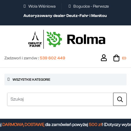
Wola Wiśniowa
Bogucice - Pierwsze
Autoryzowany dealer Deutz-Fahr i Manitou
Zadzwoń i zamów :
539 602 449
(0)
WSZYSTKIE KATEGORIE
DARMOWĄ DOSTAWĘ
dla zamówień powyżej
500 zł
! (Dotyczy wybr