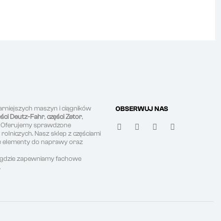
arniejszych maszyn i ciągników
OBSERWUJ NAS
ęści Deutz-Fahr
,
części Zetor
,
. Oferujemy sprawdzone
olniczych. Nasz sklep z częściami
ne elementy do naprawy oraz
, gdzie zapewniamy fachowe
.