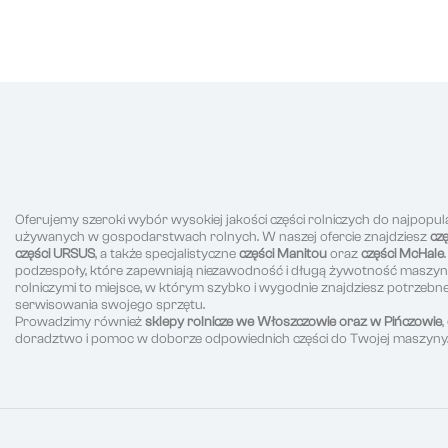
Oferujemy szeroki wybór wysokiej jakości części rolniczych do najpopul
używanych w gospodarstwach rolnych. W naszej ofercie znajdziesz
cz
części URSUS
, a także specjalistyczne
części Manitou
oraz
części McHale
podzespoły, które zapewniają niezawodność i długą żywotność maszyn r
rolniczymi to miejsce, w którym szybko i wygodnie znajdziesz potrzeb
serwisowania swojego sprzętu.
Prowadzimy również
sklepy rolnicze we Włoszczowie oraz w Pińczowie
doradztwo i pomoc w doborze odpowiednich części do Twojej maszyny