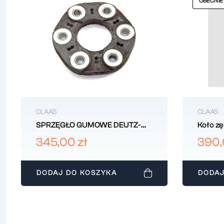
OBECNIE
CLAAS
CLAAS
SPRZĘGŁO GUMOWE DEUTZ-
Koło zę
FAHR 06232106
CLAAS
345,00 zł
390,
DODAJ DO KOSZYKA
DODAJ