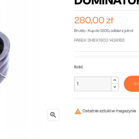
DOMINATO
280,00 zł
Brutto
- Kup do 12:00, odbierz jutro!
PASEK 3HBX1900 1424183
Ilość
D

Ostatnie sztuki w magazynie
