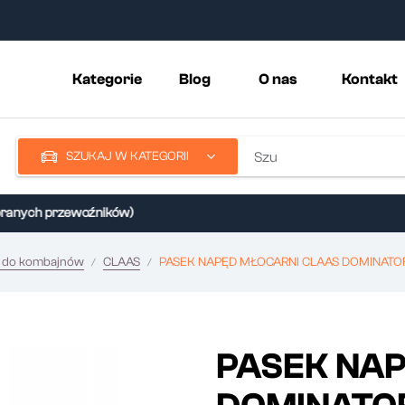
Kategorie
Blog
O nas
Kontakt
SZUKAJ W KATEGORII
nych przewoźników)
i do kombajnów
CLAAS
PASEK NAPĘD MŁOCARNI CLAAS DOMINATO
PASEK NA