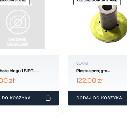
 BRAK NA STANIE
OBECNIE BRAK NA STANIE
CLAAS
bate biegu 1 BIEGU
Piasta sprzęgła
 655422
przeciążeniowego CLAA
00 zł
122,00 zł
651067
 DO KOSZYKA
DODAJ DO KOSZYKA