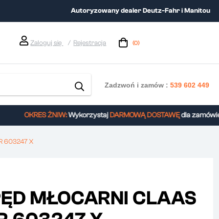
Autoryzowany dealer Deutz-Fahr i Manitou
Zaloguj się
Rejestracja
(0)
Zadzwoń i zamów :
539 602 449
OKRES ŻNIW:
Wykorzystaj
DARMOWĄ DOSTAWĘ
dla zamówień 
R 603247 X
PĘD MŁOCARNI CLAAS