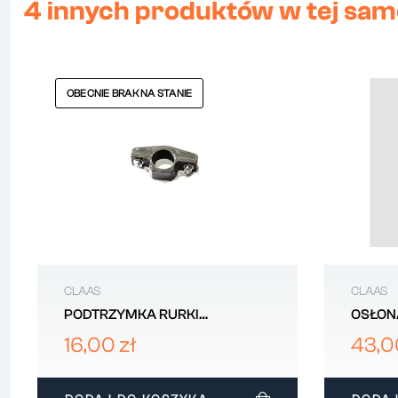
4 innych produktów w tej same
OBECNIE BRAK NA STANIE
CLAAS
CLAAS
PODTRZYMKA RURKI
OSŁON
MOTOWIDŁA HEDERA
00082
16,00 zł
43,0
DWUDZIELONA CLAAS
609965M