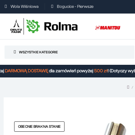
Wola Wiśniowa
Bogucice - Pierwsze
WSZYSTKIE KATEGORIE
DARMOWĄ DOSTAWĘ
dla zamówień powyżej
500 zł
! (Dotyczy wybr
OBECNIE BRAK NA STANIE