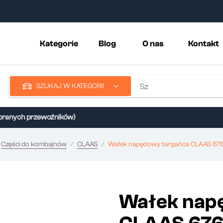
Kategorie
Blog
O nas
Kontakt
SZUKAJ W KATEGORII
anych przewoźników)
Części do kombajnów
CLAAS
Wałek napędowy targańca CLAAS 67
Wałek nap