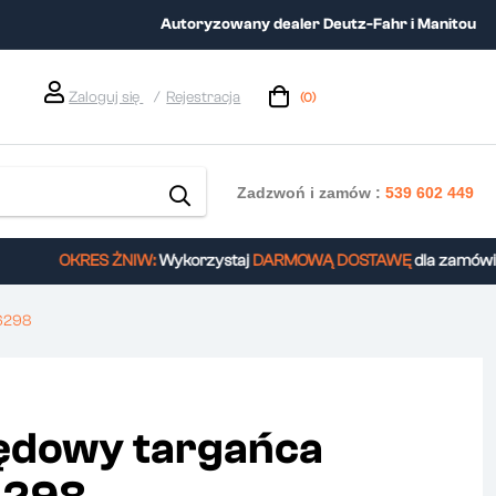
Autoryzowany dealer Deutz-Fahr i Manitou
Zaloguj się
Rejestracja
(0)
Zadzwoń i zamów :
539 602 449
OKRES ŻNIW:
Wykorzystaj
DARMOWĄ DOSTAWĘ
dla zamówień
6298
ędowy targańca