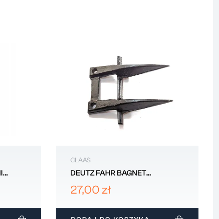
CLAAS
I
DEUTZ FAHR BAGNET
247 X
1111306023600
27,00 zł