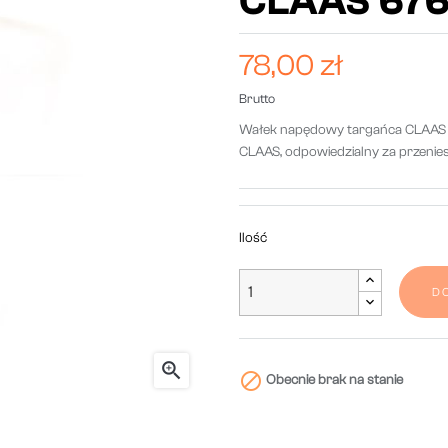
CLAAS 67
78,00 zł
Brutto
Wałek napędowy targańca CLAAS 
CLAAS, odpowiedzialny za przenie
Ilość
D


Obecnie brak na stanie