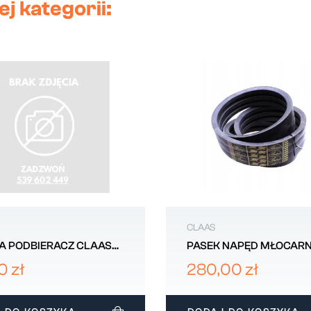
j kategorii:
CLAAS
A PODBIERACZ CLAAS
PASEK NAPĘD MŁOCARN
14392
CLAAS DOMINATOR 603
0 zł
280,00 zł