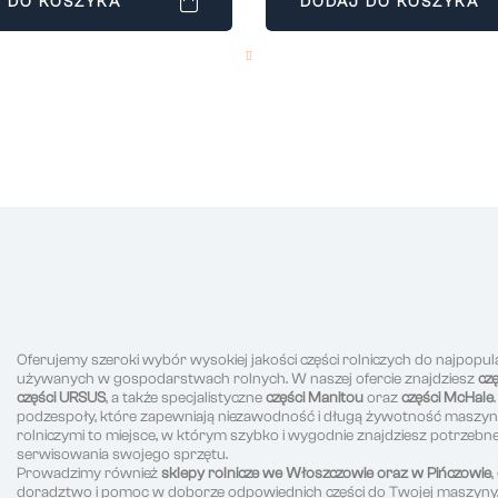
 DO KOSZYKA
DODAJ DO KOSZYKA
Oferujemy szeroki wybór wysokiej jakości części rolniczych do najpopul
używanych w gospodarstwach rolnych. W naszej ofercie znajdziesz
cz
części URSUS
, a także specjalistyczne
części Manitou
oraz
części McHale
podzespoły, które zapewniają niezawodność i długą żywotność maszyn r
rolniczymi to miejsce, w którym szybko i wygodnie znajdziesz potrzeb
serwisowania swojego sprzętu.
Prowadzimy również
sklepy rolnicze we Włoszczowie oraz w Pińczowie
doradztwo i pomoc w doborze odpowiednich części do Twojej maszyny