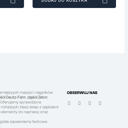
DODAJ DO KOSZYKA
arniejszych maszyn i ciągników
OBSERWUJ NAS
ęści Deutz-Fahr
,
części Zetor
,
. Oferujemy sprawdzone
olniczych. Nasz sklep z częściami
ne elementy do naprawy oraz
, gdzie zapewniamy fachowe
.