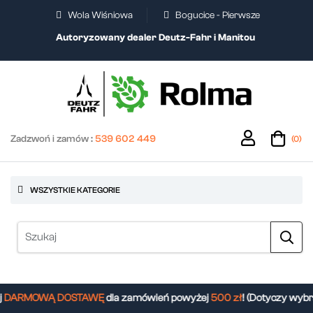
Wola Wiśniowa
Bogucice - Pierwsze
Autoryzowany dealer Deutz-Fahr i Manitou
Zadzwoń i zamów :
539 602 449
(0)
WSZYSTKIE KATEGORIE
DARMOWĄ DOSTAWĘ
dla zamówień powyżej
500 zł
! (Dotyczy wybr