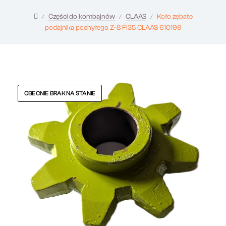
Części do kombajnów
CLAAS
Koło zębate
podajnika pochyłego Z-8 FI35 CLAAS 610199
OBECNIE BRAK NA STANIE