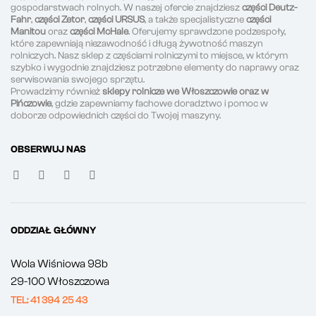
gospodarstwach rolnych. W naszej ofercie znajdziesz
części Deutz-
Fahr
,
części Zetor
,
części URSUS
, a także specjalistyczne
części
Manitou
oraz
części McHale
. Oferujemy sprawdzone podzespoły,
które zapewniają niezawodność i długą żywotność maszyn
rolniczych. Nasz sklep z częściami rolniczymi to miejsce, w którym
szybko i wygodnie znajdziesz potrzebne elementy do naprawy oraz
serwisowania swojego sprzętu.
Prowadzimy również
sklepy rolnicze we Włoszczowie oraz w
Pińczowie
, gdzie zapewniamy fachowe doradztwo i pomoc w
doborze odpowiednich części do Twojej maszyny.
OBSERWUJ NAS
ODDZIAŁ GŁÓWNY
Wola Wiśniowa 98b
29-100 Włoszczowa
TEL: 41 394 25 43