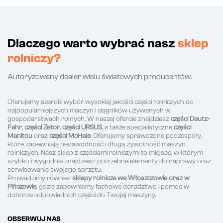
Dlaczego warto wybrać nasz
sklep
rolniczy?
Autoryzowany dealer wielu światowych producentów.
Oferujemy szeroki wybór wysokiej jakości części rolniczych do
najpopularniejszych maszyn i ciągników używanych w
gospodarstwach rolnych. W naszej ofercie znajdziesz
części Deutz-
Fahr
,
części Zetor
,
części URSUS
, a także specjalistyczne
części
Manitou
oraz
części McHale
. Oferujemy sprawdzone podzespoły,
które zapewniają niezawodność i długą żywotność maszyn
rolniczych. Nasz sklep z częściami rolniczymi to miejsce, w którym
szybko i wygodnie znajdziesz potrzebne elementy do naprawy oraz
serwisowania swojego sprzętu.
Prowadzimy również
sklepy rolnicze we Włoszczowie oraz w
Pińczowie
, gdzie zapewniamy fachowe doradztwo i pomoc w
doborze odpowiednich części do Twojej maszyny.
OBSERWUJ NAS