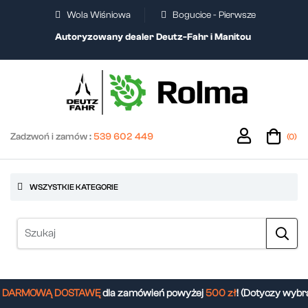
Wola Wiśniowa
Bogucice - Pierwsze
Autoryzowany dealer Deutz-Fahr i Manitou
Zadzwoń i zamów :
539 602 449
(0)
WSZYSTKIE KATEGORIE
DARMOWĄ DOSTAWĘ
dla zamówień powyżej
500 zł
! (Dotyczy wybra