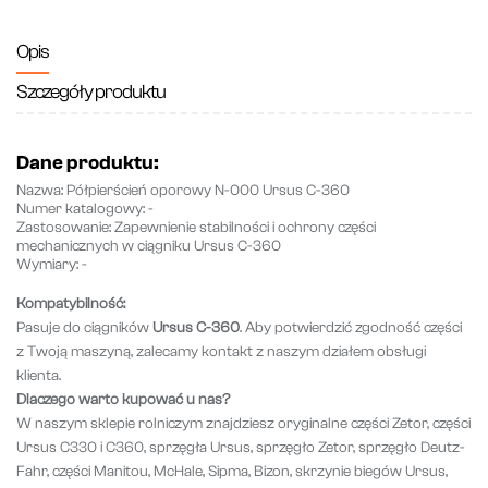
Opis
Szczegóły produktu
Dane produktu:
Nazwa:
Półpierścień oporowy N-000 Ursus C-360
Numer katalogowy:
-
Zastosowanie:
Zapewnienie stabilności i ochrony części
mechanicznych w ciągniku Ursus C-360
Wymiary:
-
Kompatybilność:
Pasuje do ciągników
Ursus C-360
. Aby potwierdzić zgodność części
z Twoją maszyną, zalecamy kontakt z naszym działem obsługi
klienta.
Dlaczego warto kupować u nas?
W naszym sklepie rolniczym znajdziesz oryginalne części Zetor, części
Ursus C330 i C360, sprzęgła Ursus, sprzęgło Zetor, sprzęgło Deutz-
Fahr, części Manitou, McHale, Sipma, Bizon, skrzynie biegów Ursus,