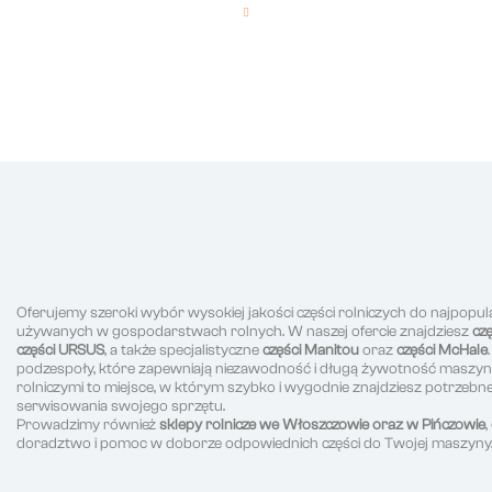
Oferujemy szeroki wybór wysokiej jakości części rolniczych do najpopul
używanych w gospodarstwach rolnych. W naszej ofercie znajdziesz
cz
części URSUS
, a także specjalistyczne
części Manitou
oraz
części McHale
podzespoły, które zapewniają niezawodność i długą żywotność maszyn r
rolniczymi to miejsce, w którym szybko i wygodnie znajdziesz potrzeb
serwisowania swojego sprzętu.
Prowadzimy również
sklepy rolnicze we Włoszczowie oraz w Pińczowie
doradztwo i pomoc w doborze odpowiednich części do Twojej maszyny