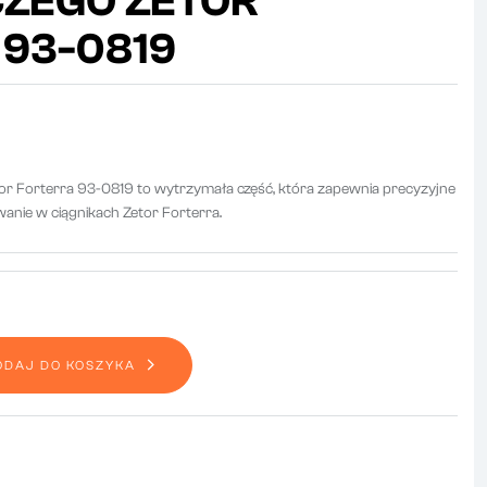
CZEGO ZETOR
93-0819
or Forterra 93-0819 to wytrzymała część, która zapewnia precyzyjne
anie w ciągnikach Zetor Forterra.
ODAJ DO KOSZYKA