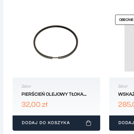
OBECNIE
Zetor
Zetor
PIERŚCIEŃ OLEJOWY TŁOKA
WSKAŹ
102x5 ZETOR 69010380
ZETOR
32,00 zł
285,
DODAJ DO KOSZYKA
DODAJ