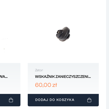
Zetor
OWA
WSKAŹNIK ZANIECZYSZCZENIA
80MBAR 67.011.901
60,00 zł
DODAJ DO KOSZYKA