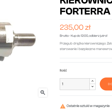
KIEROWNI
FORTERRA 
235,00 zł
Brutto
- Kup do 12:00, odbierz jutro!
Przegub drążka kierowniczego Zet
sterowanie i bezpieczne manewrow
Ilość
D


Ostatnie sztuki w magazynie