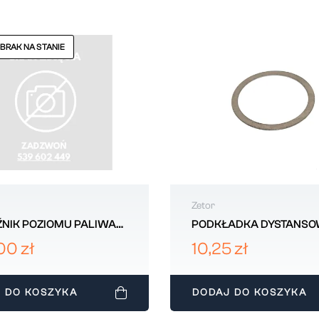
 BRAK NA STANIE
Zetor
NIK POZIOMU PALIWA
PODKŁADKA DYSTANS
 50312933
60x72x1 ZETOR 971840
00 zł
10,25 zł
 DO KOSZYKA
DODAJ DO KOSZYKA