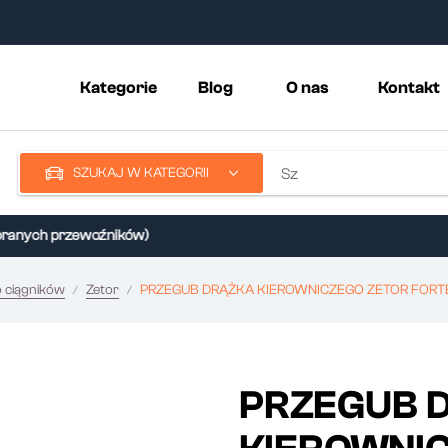
Kategorie
Blog
O nas
Kontakt
SZUKAJ W KATEGORII
nych przewoźników)
o ciągników
Zetor
PRZEGUB DRĄŻKA KIEROWNICZEGO ZETOR FORTE
PRZEGUB 