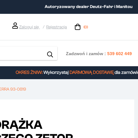
Autoryzowany dealer Deutz-Fahr i Manitou
Zaloguj się
Rejestracja
(0)
Zadzwoń i zamów :
539 602 449
OKRES ŻNIW:
Wykorzystaj
DARMOWĄ DOSTAWĘ
dla zamówień 
RRA 93-0819
DRĄŻKA