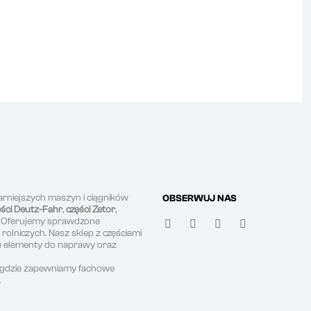
arniejszych maszyn i ciągników
OBSERWUJ NAS
ęści Deutz-Fahr
,
części Zetor
,
. Oferujemy sprawdzone
olniczych. Nasz sklep z częściami
ne elementy do naprawy oraz
, gdzie zapewniamy fachowe
.