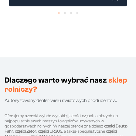
Dlaczego warto wybrać nasz
sklep
rolniczy?
Autoryzowany dealer wielu światowych producentów.
Oferujemy szeroki wybór wysokiej jakości części rolniczych do
najpopularniejszych maszyn i ciągników używanych w
gospodarstwach rolnych. W naszej ofercie znajdziesz
części Deutz-
Fahr
,
części Zetor
,
części URSUS
, a także specjalistyczne
części