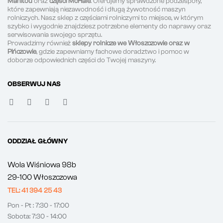
Manitou
oraz
części McHale
. Oferujemy sprawdzone podzespoły,
które zapewniają niezawodność i długą żywotność maszyn
rolniczych. Nasz sklep z częściami rolniczymi to miejsce, w którym
szybko i wygodnie znajdziesz potrzebne elementy do naprawy oraz
serwisowania swojego sprzętu.
Prowadzimy również
sklepy rolnicze we Włoszczowie oraz w
Pińczowie
, gdzie zapewniamy fachowe doradztwo i pomoc w
doborze odpowiednich części do Twojej maszyny.
OBSERWUJ NAS
ODDZIAŁ GŁÓWNY
Wola Wiśniowa 98b
29-100 Włoszczowa
TEL: 41 394 25 43
Pon - Pt : 7:30 - 17:00
Sobota: 7:30 - 14:00