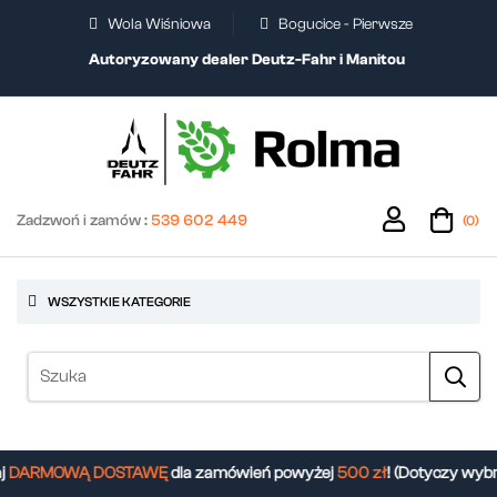
Wola Wiśniowa
Bogucice - Pierwsze
Autoryzowany dealer Deutz-Fahr i Manitou
Zadzwoń i zamów :
539 602 449
(0)
WSZYSTKIE KATEGORIE
DARMOWĄ DOSTAWĘ
dla zamówień powyżej
500 zł
! (Dotyczy wybr