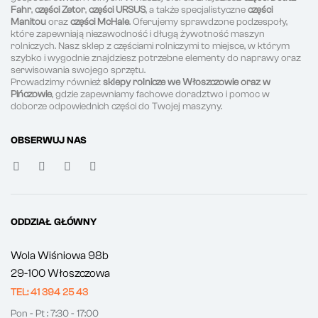
Fahr
,
części Zetor
,
części URSUS
, a także specjalistyczne
części
Manitou
oraz
części McHale
. Oferujemy sprawdzone podzespoły,
które zapewniają niezawodność i długą żywotność maszyn
rolniczych. Nasz sklep z częściami rolniczymi to miejsce, w którym
szybko i wygodnie znajdziesz potrzebne elementy do naprawy oraz
serwisowania swojego sprzętu.
Prowadzimy również
sklepy rolnicze we Włoszczowie oraz w
Pińczowie
, gdzie zapewniamy fachowe doradztwo i pomoc w
doborze odpowiednich części do Twojej maszyny.
OBSERWUJ NAS
ODDZIAŁ GŁÓWNY
Wola Wiśniowa 98b
29-100 Włoszczowa
TEL: 41 394 25 43
Pon - Pt : 7:30 - 17:00