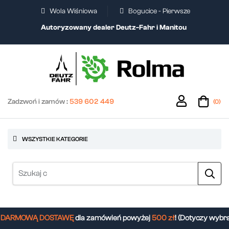
Wola Wiśniowa
Bogucice - Pierwsze
Autoryzowany dealer Deutz-Fahr i Manitou
Zadzwoń i zamów :
539 602 449
(0)
WSZYSTKIE KATEGORIE
ARMOWĄ DOSTAWĘ
dla zamówień powyżej
500 zł
! (Dotyczy wybra