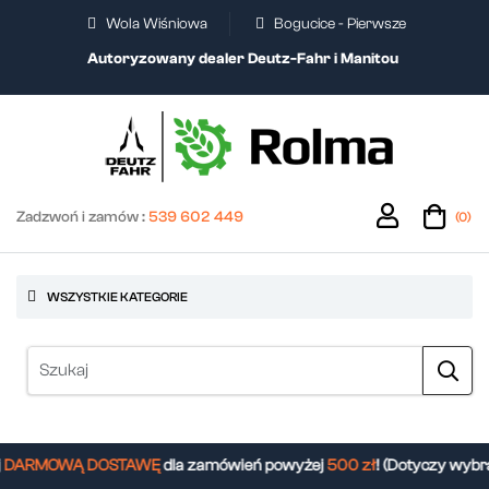
Wola Wiśniowa
Bogucice - Pierwsze
Autoryzowany dealer Deutz-Fahr i Manitou
Zadzwoń i zamów :
539 602 449
(0)
WSZYSTKIE KATEGORIE
DARMOWĄ DOSTAWĘ
dla zamówień powyżej
500 zł
! (Dotyczy wybr