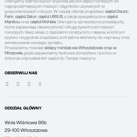
Oferujemy szeroki wybór wysokiej jakości części rolniczych do
najpopularniejszych maszyn i ciągników używanych w
gospodarstwach rolnych. W naszej ofercie znajdziesz
części Deutz-
Fahr
,
części Zetor
,
części URSUS
, a także specjalistyczne
części
Manitou
oraz
części McHale
. Oferujemy sprawdzone podzespoły,
które zapewniają niezawodność i długą żywotność maszyn
rolniczych. Nasz sklep z częściami rolniczymi to miejsce, w którym
szybko i wygodnie znajdziesz potrzebne elementy do naprawy oraz
serwisowania swojego sprzętu.
Prowadzimy również
sklepy rolnicze we Włoszczowie oraz w
Pińczowie
, gdzie zapewniamy fachowe doradztwo i pomoc w
doborze odpowiednich części do Twojej maszyny.
OBSERWUJ NAS
ODDZIAŁ GŁÓWNY
Wola Wiśniowa 98b
29-100 Włoszczowa