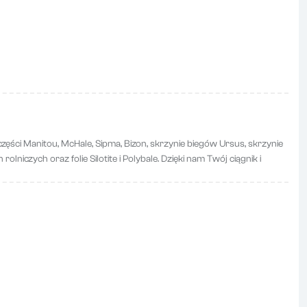
zęści Manitou, McHale, Sipma, Bizon, skrzynie biegów Ursus, skrzynie
lniczych oraz folie Silotite i Polybale. Dzięki nam Twój ciągnik i