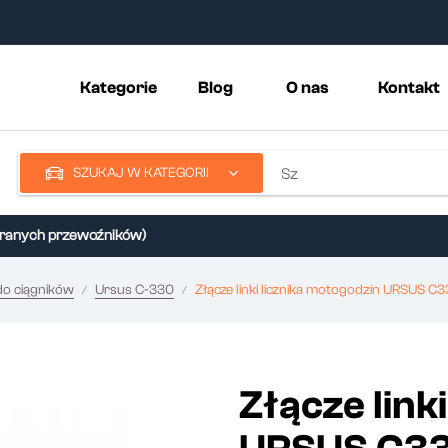
Kategorie
Blog
O nas
Kontakt
SZUKAJ W KATEGORII
nych przewoźników)
do ciągników
Ursus C-330
Złącze linki licznika motogodzin URSUS C
Złącze link