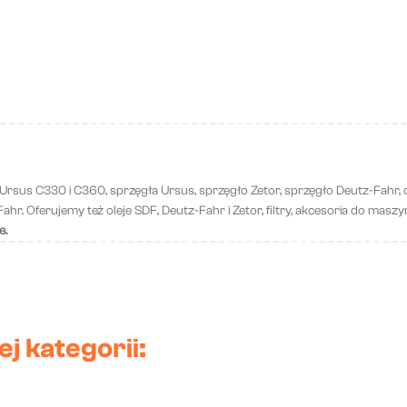
 Ursus C330 i C360, sprzęgła Ursus, sprzęgło Zetor, sprzęgło Deutz-Fahr, c
r. Oferujemy też oleje SDF, Deutz-Fahr i Zetor, filtry, akcesoria do maszyn ro
e.
j kategorii: