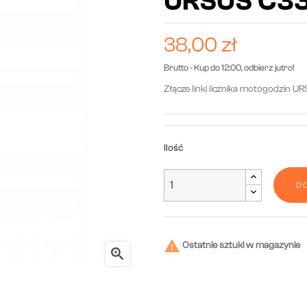
URSUS C33
38,00 zł
Brutto
- Kup do 12:00, odbierz jutro!
Złącze linki licznika motogodzin 
Ilość
D

Ostatnie sztuki w magazynie
