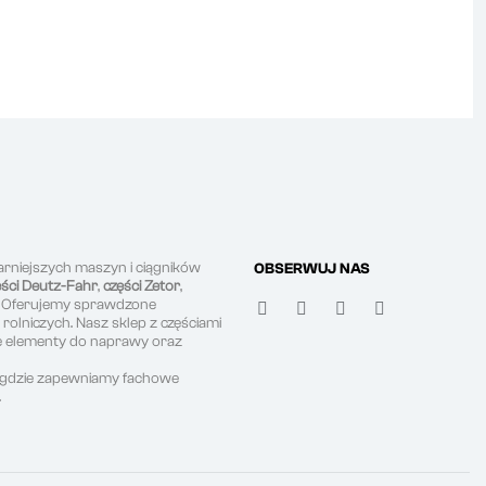
arniejszych maszyn i ciągników
OBSERWUJ NAS
ęści Deutz-Fahr
,
części Zetor
,
. Oferujemy sprawdzone
olniczych. Nasz sklep z częściami
ne elementy do naprawy oraz
, gdzie zapewniamy fachowe
.