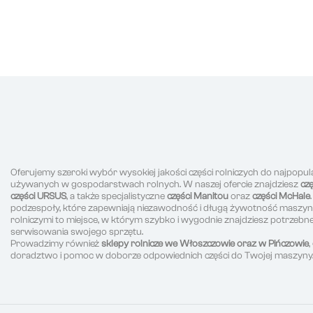
Oferujemy szeroki wybór wysokiej jakości części rolniczych do najpopul
używanych w gospodarstwach rolnych. W naszej ofercie znajdziesz
cz
części URSUS
, a także specjalistyczne
części Manitou
oraz
części McHale
podzespoły, które zapewniają niezawodność i długą żywotność maszyn r
rolniczymi to miejsce, w którym szybko i wygodnie znajdziesz potrzeb
serwisowania swojego sprzętu.
Prowadzimy również
sklepy rolnicze we Włoszczowie oraz w Pińczowie
doradztwo i pomoc w doborze odpowiednich części do Twojej maszyny