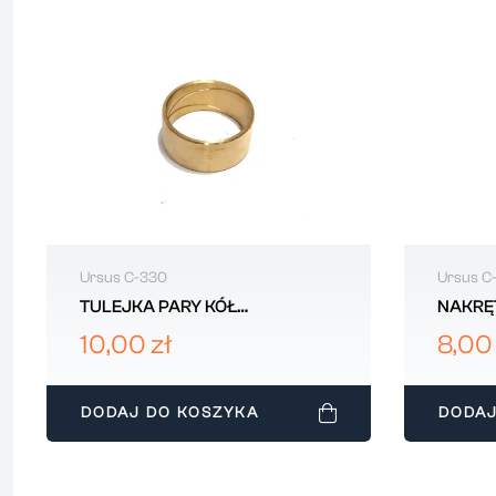
Ursus C-330
Ursus C
TULEJKA PARY KÓŁ
NAKRĘ
REDUKTORA URSUS C330
WTRYS
10,00 zł
8,00 
50011530
URSUS
DODAJ DO KOSZYKA
DODAJ