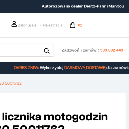
Autoryzowany dealer Deutz-Fahr i Manitou
Zaloguj się
Rejestracja
(0)
Zadzwoń i zamów :
539 602 449
OKRES ŻNIW:
Wykorzystaj
DARMOWĄ DOSTAWĘ
dla zamówień 
330 50011762
i licznika motogodzin