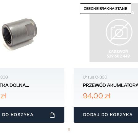
OBECNIE BRAK NA STANIE
-330
Ursus C-330
TKA DOLNA
PRZEWÓD AKUMLATORA
KIWACZA OS 32-19A
C330 020737
zł
94,00 zł
 C330
 DO KOSZYKA
DODAJ DO KOSZYKA