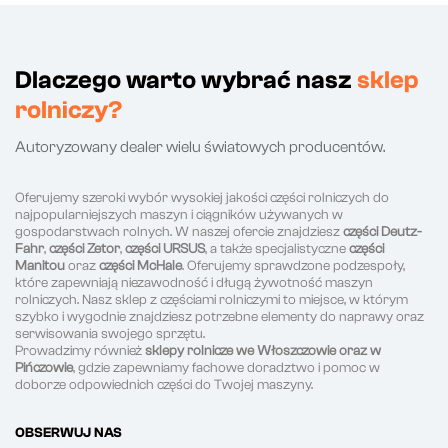
Dlaczego warto wybrać nasz
sklep
rolniczy?
Autoryzowany dealer wielu światowych producentów.
Oferujemy szeroki wybór wysokiej jakości części rolniczych do
najpopularniejszych maszyn i ciągników używanych w
gospodarstwach rolnych. W naszej ofercie znajdziesz
części Deutz-
Fahr
,
części Zetor
,
części URSUS
, a także specjalistyczne
części
Manitou
oraz
części McHale
. Oferujemy sprawdzone podzespoły,
które zapewniają niezawodność i długą żywotność maszyn
rolniczych. Nasz sklep z częściami rolniczymi to miejsce, w którym
szybko i wygodnie znajdziesz potrzebne elementy do naprawy oraz
serwisowania swojego sprzętu.
Prowadzimy również
sklepy rolnicze we Włoszczowie oraz w
Pińczowie
, gdzie zapewniamy fachowe doradztwo i pomoc w
doborze odpowiednich części do Twojej maszyny.
OBSERWUJ NAS