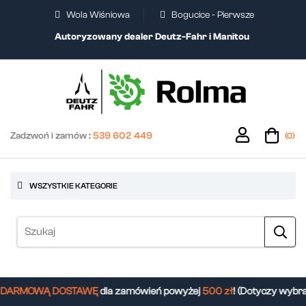
Wola Wiśniowa
Bogucice - Pierwsze
Autoryzowany dealer Deutz-Fahr i Manitou
Zadzwoń i zamów :
539 602 449
(0)
WSZYSTKIE KATEGORIE
DARMOWĄ DOSTAWĘ
dla zamówień powyżej
500 zł
! (Dotyczy wybra