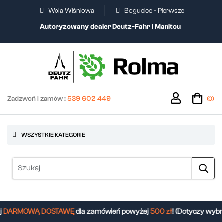
Wola Wiśniowa
Bogucice - Pierwsze
Autoryzowany dealer Deutz-Fahr i Manitou
Zadzwoń i zamów :
539 602 449
(0)
WSZYSTKIE KATEGORIE
DARMOWĄ DOSTAWĘ
dla zamówień powyżej
500 zł
! (Dotyczy wybr