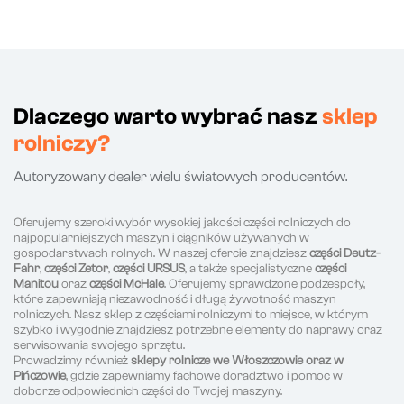
Dlaczego warto wybrać nasz
sklep
rolniczy?
Autoryzowany dealer wielu światowych producentów.
Oferujemy szeroki wybór wysokiej jakości części rolniczych do
najpopularniejszych maszyn i ciągników używanych w
gospodarstwach rolnych. W naszej ofercie znajdziesz
części Deutz-
Fahr
,
części Zetor
,
części URSUS
, a także specjalistyczne
części
Manitou
oraz
części McHale
. Oferujemy sprawdzone podzespoły,
które zapewniają niezawodność i długą żywotność maszyn
rolniczych. Nasz sklep z częściami rolniczymi to miejsce, w którym
szybko i wygodnie znajdziesz potrzebne elementy do naprawy oraz
serwisowania swojego sprzętu.
Prowadzimy również
sklepy rolnicze we Włoszczowie oraz w
Pińczowie
, gdzie zapewniamy fachowe doradztwo i pomoc w
doborze odpowiednich części do Twojej maszyny.