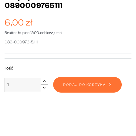
0890009765111
6,00 zł
Brutto
- Kup do 12:00, odbierz jutro!
089-000976-5.111
Ilość
DODAJ DO KOSZYKA