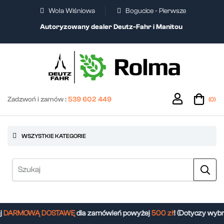
Wola Wiśniowa
Bogucice - Pierwsze
Autoryzowany dealer Deutz-Fahr i Manitou
Zadzwoń i zamów :
539 602 449
(0)
WSZYSTKIE KATEGORIE
DARMOWĄ DOSTAWĘ
dla zamówień powyżej
500 zł
! (Dotyczy wybr