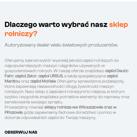
Dlaczego warto wybrać nasz
sklep
rolniczy?
Autoryzowany dealer wielu światowych producentów.
Oferujemy szeroki wybór wysokiej jakości części rolniczych do
najpopularniejszych maszyn i ciągników używanych w
gospodarstwach rolnych. W naszej ofercie znajdziesz
części Deutz-
Fahr
,
części Zetor
,
części URSUS
, a także specjalistyczne
części
Manitou
oraz
części McHale
. Oferujemy sprawdzone podzespoły,
które zapewniają niezawodność i długą żywotność maszyn
rolniczych. Nasz sklep z częściami rolniczymi to miejsce, w którym
szybko i wygodnie znajdziesz potrzebne elementy do naprawy oraz
serwisowania swojego sprzętu.
Prowadzimy również
sklepy rolnicze we Włoszczowie oraz w
Pińczowie
, gdzie zapewniamy fachowe doradztwo i pomoc w
doborze odpowiednich części do Twojej maszyny.
OBSERWUJ NAS