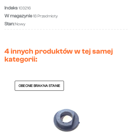
Indeks
103216
W magazynie
18 Przedmioty
Stan:
Nowy
4 innych produktów w tej samej
kategorii:
OBECNIE BRAK NA STANIE