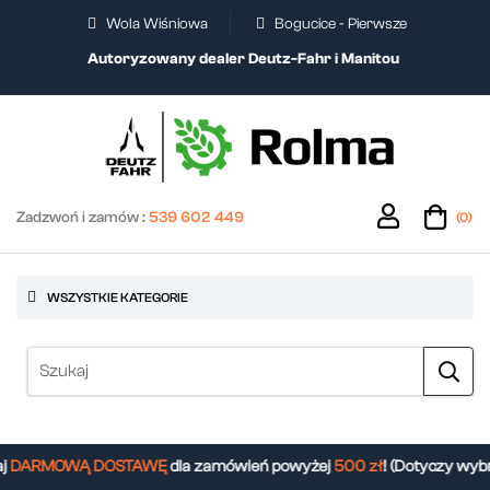
Wola Wiśniowa
Bogucice - Pierwsze
Autoryzowany dealer Deutz-Fahr i Manitou
Zadzwoń i zamów :
539 602 449
(0)
WSZYSTKIE KATEGORIE
DARMOWĄ DOSTAWĘ
dla zamówień powyżej
500 zł
! (Dotyczy wybr