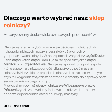
Dlaczego warto wybrać nasz
sklep
rolniczy?
Autoryzowany dealer wielu światowych producentów.
Oferujemy szeroki wybór wysokiej jakości części rolniczych do
najpopularniejszych maszyn i ciągników używanych w
gospodarstwach rolnych. W naszej ofercie znajdziesz
części Deutz-
Fahr
,
części Zetor
,
części URSUS
, a także specjalistyczne
części
Manitou
oraz
części McHale
. Oferujemy sprawdzone podzespoły,
które zapewniają niezawodność i długą żywotność maszyn
rolniczych. Nasz sklep z częściami rolniczymi to miejsce, w którym
szybko i wygodnie znajdziesz potrzebne elementy do naprawy oraz
serwisowania swojego sprzętu.
Prowadzimy również
sklepy rolnicze we Włoszczowie oraz w
Pińczowie
, gdzie zapewniamy fachowe doradztwo i pomoc w
doborze odpowiednich części do Twojej maszyny.
OBSERWUJ NAS