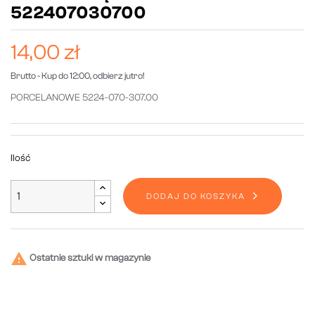
522407030700
14,00 zł
Brutto
- Kup do 12:00, odbierz jutro!
PORCELANOWE 5224-070-307.00
Ilość
DODAJ DO KOSZYKA

Ostatnie sztuki w magazynie