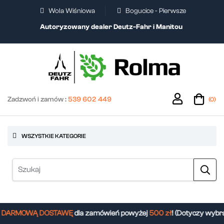
Wola Wiśniowa
Bogucice - Pierwsze
Autoryzowany dealer Deutz-Fahr i Manitou
Zadzwoń i zamów :
539 602 449
(0)
WSZYSTKIE KATEGORIE
DARMOWĄ DOSTAWĘ
dla zamówień powyżej
500 zł
! (Dotyczy wybra