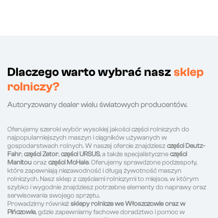
Dlaczego warto wybrać nasz
sklep
rolniczy?
Autoryzowany dealer wielu światowych producentów.
Oferujemy szeroki wybór wysokiej jakości części rolniczych do
najpopularniejszych maszyn i ciągników używanych w
gospodarstwach rolnych. W naszej ofercie znajdziesz
części Deutz-
Fahr
,
części Zetor
,
części URSUS
, a także specjalistyczne
części
Manitou
oraz
części McHale
. Oferujemy sprawdzone podzespoły,
które zapewniają niezawodność i długą żywotność maszyn
rolniczych. Nasz sklep z częściami rolniczymi to miejsce, w którym
szybko i wygodnie znajdziesz potrzebne elementy do naprawy oraz
serwisowania swojego sprzętu.
Prowadzimy również
sklepy rolnicze we Włoszczowie oraz w
Pińczowie
, gdzie zapewniamy fachowe doradztwo i pomoc w