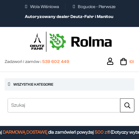
Wola Wiśniowa
Bogucice - Pierwsze
Autoryzowany dealer Deutz-Fahr i Manitou
Zadzwoń i zamów :
539 602 449
(0)
WSZYSTKIE KATEGORIE
DARMOWĄ DOSTAWĘ
dla zamówień powyżej
500 zł
! (Dotyczy wybr