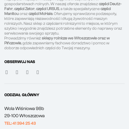
gospodarstwach rolnych. W naszej ofercie znajdziesz
części Deutz-
Fahr
,
części Zetor
,
części URSUS
, a także specjalistyczne
części
Manitou
oraz
części McHale
. Oferujemy sprawdzone podzespoły,
które zapewniają niezawodność i długą żywotność maszyn
rolniczych. Nasz sklep z częściami rolniczymi to miejsce, w którym
szybko i wygodnie znajdziesz potrzebne elementy do naprawy oraz
serwisowania swojego sprzętu.
Prowadzimy również
sklepy rolnicze we Włoszczowie oraz w
Pińczowie
, gdzie zapewniamy fachowe doradztwo i pomoc w
doborze odpowiednich części do Twojej maszyny.
OBSERWUJ NAS
ODDZIAŁ GŁÓWNY
Wola Wiśniowa 98b
29-100 Włoszczowa
TEL: 41 394 25 43