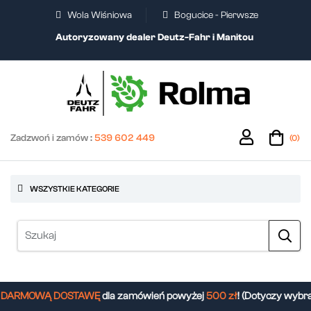
Wola Wiśniowa
Bogucice - Pierwsze
Autoryzowany dealer Deutz-Fahr i Manitou
Zadzwoń i zamów :
539 602 449
(0)
WSZYSTKIE KATEGORIE
ARMOWĄ DOSTAWĘ
dla zamówień powyżej
500 zł
! (Dotyczy wybra