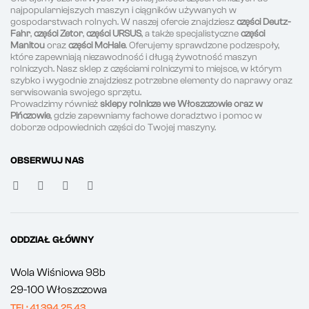
najpopularniejszych maszyn i ciągników używanych w
gospodarstwach rolnych. W naszej ofercie znajdziesz
części Deutz-
Fahr
,
części Zetor
,
części URSUS
, a także specjalistyczne
części
Manitou
oraz
części McHale
. Oferujemy sprawdzone podzespoły,
które zapewniają niezawodność i długą żywotność maszyn
rolniczych. Nasz sklep z częściami rolniczymi to miejsce, w którym
szybko i wygodnie znajdziesz potrzebne elementy do naprawy oraz
serwisowania swojego sprzętu.
Prowadzimy również
sklepy rolnicze we Włoszczowie oraz w
Pińczowie
, gdzie zapewniamy fachowe doradztwo i pomoc w
doborze odpowiednich części do Twojej maszyny.
OBSERWUJ NAS
ODDZIAŁ GŁÓWNY
Wola Wiśniowa 98b
29-100 Włoszczowa
TEL: 41 394 25 43