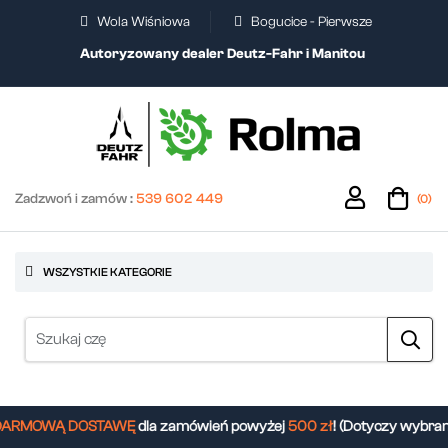
Wola Wiśniowa
Bogucice - Pierwsze
Autoryzowany dealer Deutz-Fahr i Manitou
Zadzwoń i zamów :
539 602 449
(0)
WSZYSTKIE KATEGORIE
RMOWĄ DOSTAWĘ
dla zamówień powyżej
500 zł
! (Dotyczy wybrany