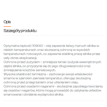
Opis
Szczegóły produktu
Optymalna lepkość 10W40
– olej zapewnia łatwy rozruch silnika w
niskich temperaturach oraz skuteczną ochronę w wysokich
temperaturach roboczych, co zapewnia stabilną pracę silnika przez
cały okres eksploatacji.
Ochrona przed zużyciem
– zmniejsza tarcie i zużycie wewnętrznych
części silnika, co przyczynia się do jego długowieczności oraz
zmniejszenia kosztów serwisowych.
Wysoka stabilność termiczna
– zachowuje swoje właściwości
smarne w szerokim zakresie temperatur, oferując skuteczną
ochronę przed przegrzaniem oraz utlenianiem oleju.
Ochrona przed osadami i nagarami
– skutecznie zapobiega tworzeniu
się osadów i nagarów, które mogą prowadzić do zatykania układów
smarowania i obniżenia wydajności silnika.