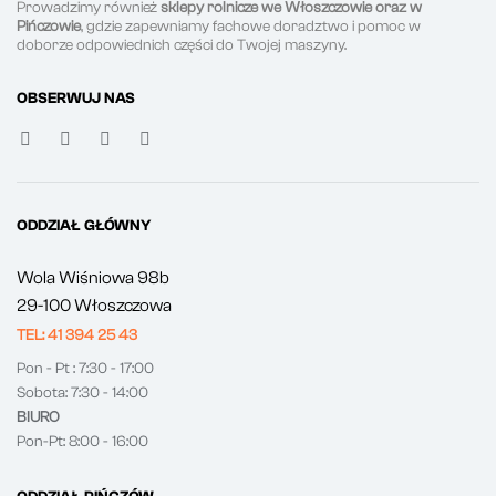
Prowadzimy również
sklepy rolnicze we Włoszczowie oraz w
Pińczowie
, gdzie zapewniamy fachowe doradztwo i pomoc w
doborze odpowiednich części do Twojej maszyny.
OBSERWUJ NAS
ODDZIAŁ GŁÓWNY
Wola Wiśniowa 98b
29-100 Włoszczowa
TEL: 41 394 25 43
Pon - Pt : 7:30 - 17:00
Sobota: 7:30 - 14:00
BIURO
Pon-Pt: 8:00 - 16:00