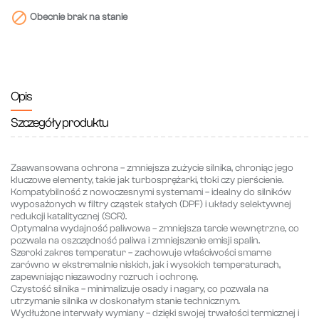

Obecnie brak na stanie
Opis
Szczegóły produktu
Zaawansowana ochrona
– zmniejsza zużycie silnika, chroniąc jego
kluczowe elementy, takie jak turbosprężarki, tłoki czy pierścienie.
Kompatybilność z nowoczesnymi systemami
– idealny do silników
wyposażonych w filtry cząstek stałych (DPF) i układy selektywnej
redukcji katalitycznej (SCR).
Optymalna wydajność paliwowa
– zmniejsza tarcie wewnętrzne, co
pozwala na oszczędność paliwa i zmniejszenie emisji spalin.
Szeroki zakres temperatur
– zachowuje właściwości smarne
zarówno w ekstremalnie niskich, jak i wysokich temperaturach,
zapewniając niezawodny rozruch i ochronę.
Czystość silnika
– minimalizuje osady i nagary, co pozwala na
utrzymanie silnika w doskonałym stanie technicznym.
Wydłużone interwały wymiany
– dzięki swojej trwałości termicznej i