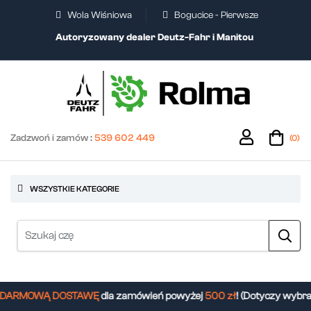
Wola Wiśniowa
Bogucice - Pierwsze
Autoryzowany dealer Deutz-Fahr i Manitou
Zadzwoń i zamów :
539 602 449
(0)
WSZYSTKIE KATEGORIE
ARMOWĄ DOSTAWĘ
dla zamówień powyżej
500 zł
! (Dotyczy wybra