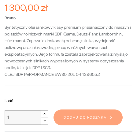
1 300,00 zł
Brutto
Syntetyczny olej silnikowy klasy premium, przeznaczony do maszyn i
pojazdów rolniczych marki SDF (Same, Deutz-Fahr, Lamborghini,
Hürlimann). Zapewnia doskonałą ochronę silnika, wydajność
paliwową oraz niezawodną pracę w różnych warunkach
eksploatacyjnych. Jego formuła została zaprojektowana z myślą o
nowoczesnych silnikach wyposażonych w systemy oczyszczania
spalin, takie jak DPF i SCR.
OLEJ SDF PERFORMANCE 5W30 20L 04439655.2
Ilość
DODAJ DO KOSZYKA