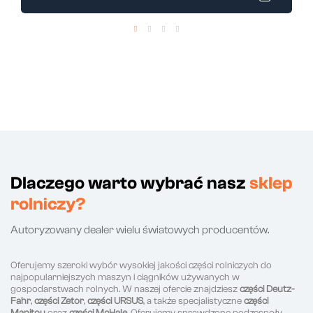
Dlaczego warto wybrać nasz
sklep
rolniczy?
Autoryzowany dealer wielu światowych producentów.
Oferujemy szeroki wybór wysokiej jakości części rolniczych do
najpopularniejszych maszyn i ciągników używanych w
gospodarstwach rolnych. W naszej ofercie znajdziesz
części Deutz-
Fahr
,
części Zetor
,
części URSUS
, a także specjalistyczne
części
Manitou
oraz
części McHale
. Oferujemy sprawdzone podzespoły,