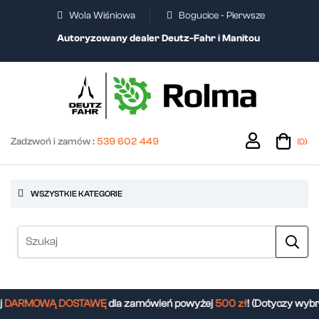
Wola Wiśniowa
Bogucice - Pierwsze
Autoryzowany dealer Deutz-Fahr i Manitou
Zadzwoń i zamów :
539 602 449
(0)
WSZYSTKIE KATEGORIE
DARMOWĄ DOSTAWĘ
dla zamówień powyżej
500 zł
! (Dotyczy wybr