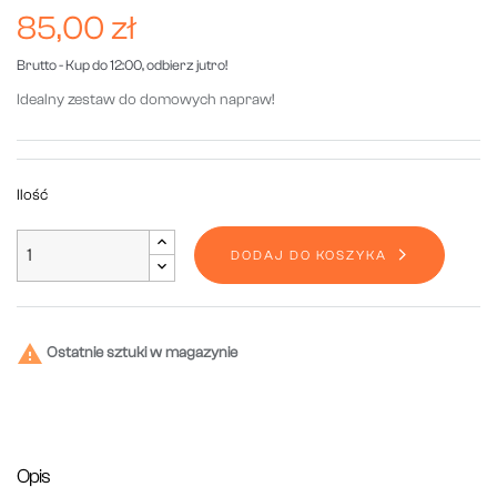
85,00 zł
Brutto
- Kup do 12:00, odbierz jutro!
Idealny zestaw do domowych napraw!
Ilość
DODAJ DO KOSZYKA

Ostatnie sztuki w magazynie
Opis