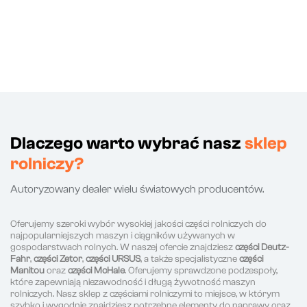
Dlaczego warto wybrać nasz
sklep
rolniczy?
Autoryzowany dealer wielu światowych producentów.
Oferujemy szeroki wybór wysokiej jakości części rolniczych do
najpopularniejszych maszyn i ciągników używanych w
gospodarstwach rolnych. W naszej ofercie znajdziesz
części Deutz-
Fahr
,
części Zetor
,
części URSUS
, a także specjalistyczne
części
Manitou
oraz
części McHale
. Oferujemy sprawdzone podzespoły,
które zapewniają niezawodność i długą żywotność maszyn
rolniczych. Nasz sklep z częściami rolniczymi to miejsce, w którym
szybko i wygodnie znajdziesz potrzebne elementy do naprawy oraz