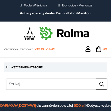
Wola Wiśniowa
Bogucice - Pierwsze
Autoryzowany dealer Deutz-Fahr i Manitou
Zadzwoń i zamów :
539 602 449
(0)
WSZYSTKIE KATEGORIE
ARMOWĄ DOSTAWĘ
dla zamówień powyżej
500 zł
! (Dotyczy wybra