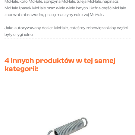
McHale, koło McHale, sprężyna McHale, tuleja McHale, napinacz
McHale i pasek McHale oraz wiele wiele innych. Każda część McHale
zapewnia niezawodną pracę maszyny rolniczej McHale.
Jako autoryzowany dealer McHale jesteśmy zobowiązani aby części
były oryginalne.
4 innych produktów w tej samej
kategorii: