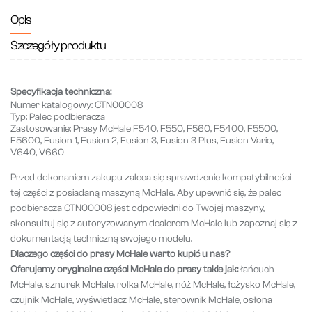
Opis
Szczegóły produktu
Specyfikacja techniczna:
Numer katalogowy:
CTN00008
Typ:
Palec podbieracza
Zastosowanie:
Prasy McHale F540, F550, F560, F5400, F5500,
F5600, Fusion 1, Fusion 2, Fusion 3, Fusion 3 Plus, Fusion Vario,
V640, V660
Przed dokonaniem zakupu zaleca się sprawdzenie kompatybilności
tej części z posiadaną maszyną McHale. Aby upewnić się, że palec
podbieracza CTN00008 jest odpowiedni do Twojej maszyny,
skonsultuj się z autoryzowanym dealerem McHale lub zapoznaj się z
dokumentacją techniczną swojego modelu.
Dlaczego części do prasy McHale warto kupić u nas?
Oferujemy oryginalne części McHale do prasy takie jak:
łańcuch
McHale, sznurek McHale, rolka McHale, nóż McHale, łożysko McHale,
czujnik McHale, wyświetlacz McHale, sterownik McHale, osłona