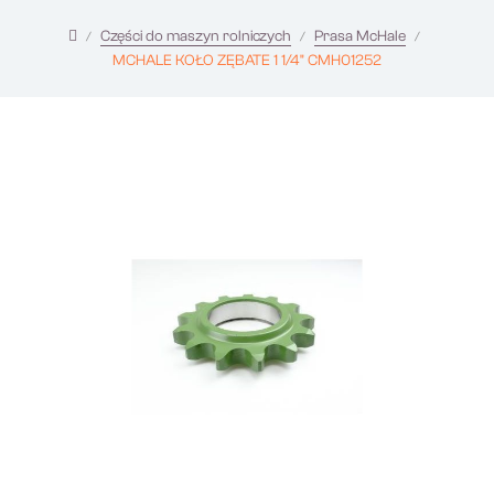
Części do maszyn rolniczych
Prasa McHale
MCHALE KOŁO ZĘBATE 1 1/4" CMH01252