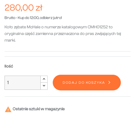
280,00 zł
Brutto
- Kup do 12:00, odbierz jutro!
Koło zębate McHale o numerze katalogowym CMH01252 to
oryginalna część zamienna przeznaczona do pras zwijających tej
marki.
Ilość
DODAJ DO KOSZYKA

Ostatnie sztuki w magazynie