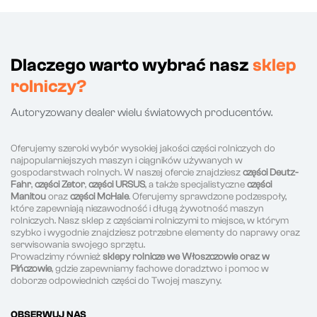
Dlaczego warto wybrać nasz
sklep
rolniczy?
Autoryzowany dealer wielu światowych producentów.
Oferujemy szeroki wybór wysokiej jakości części rolniczych do
najpopularniejszych maszyn i ciągników używanych w
gospodarstwach rolnych. W naszej ofercie znajdziesz
części Deutz-
Fahr
,
części Zetor
,
części URSUS
, a także specjalistyczne
części
Manitou
oraz
części McHale
. Oferujemy sprawdzone podzespoły,
które zapewniają niezawodność i długą żywotność maszyn
rolniczych. Nasz sklep z częściami rolniczymi to miejsce, w którym
szybko i wygodnie znajdziesz potrzebne elementy do naprawy oraz
serwisowania swojego sprzętu.
Prowadzimy również
sklepy rolnicze we Włoszczowie oraz w
Pińczowie
, gdzie zapewniamy fachowe doradztwo i pomoc w
doborze odpowiednich części do Twojej maszyny.
OBSERWUJ NAS