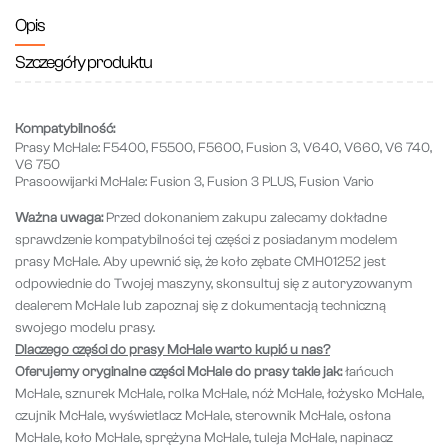
Opis
Szczegóły produktu
Kompatybilność:
Prasy McHale: F5400, F5500, F5600, Fusion 3, V640, V660, V6 740,
V6 750
Prasoowijarki McHale: Fusion 3, Fusion 3 PLUS, Fusion Vario
Ważna uwaga:
Przed dokonaniem zakupu zalecamy dokładne
sprawdzenie kompatybilności tej części z posiadanym modelem
prasy McHale. Aby upewnić się, że koło zębate CMH01252 jest
odpowiednie do Twojej maszyny, skonsultuj się z autoryzowanym
dealerem McHale lub zapoznaj się z dokumentacją techniczną
swojego modelu prasy.
Dlaczego części do prasy McHale warto kupić u nas?
Oferujemy oryginalne części McHale do prasy takie jak:
łańcuch
McHale, sznurek McHale, rolka McHale, nóż McHale, łożysko McHale,
czujnik McHale, wyświetlacz McHale, sterownik McHale, osłona
McHale, koło McHale, sprężyna McHale, tuleja McHale, napinacz