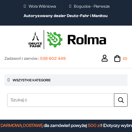
Wola Wiśniowa
Bogucice - Pierwsze
Autoryzowany dealer Deutz-Fahr i Manitou
Zadzwoń i zamów :
539 602 449
(0)
WSZYSTKIE KATEGORIE
DARMOWĄ DOSTAWĘ
dla zamówień powyżej
500 zł
! (Dotyczy wybra