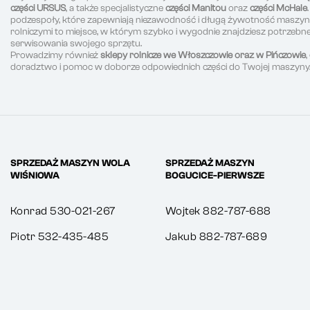
części URSUS
, a także specjalistyczne
części Manitou
oraz
części McHale
podzespoły, które zapewniają niezawodność i długą żywotność maszyn r
rolniczymi to miejsce, w którym szybko i wygodnie znajdziesz potrzeb
serwisowania swojego sprzętu.
Prowadzimy również
sklepy rolnicze we Włoszczowie oraz w Pińczowie
doradztwo i pomoc w doborze odpowiednich części do Twojej maszyny
SPRZEDAŻ MASZYN WOLA
SPRZEDAŻ MASZYN
WIŚNIOWA
BOGUCICE-PIERWSZE
Konrad 530-021-267
Wojtek 882-787-688
Piotr 532-435-485
Jakub 882-787-689