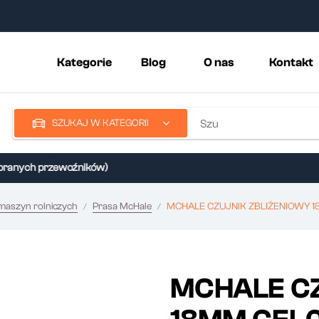
Kategorie
Blog
O nas
Kontakt
SZUKAJ W KATEGORII
nych przewoźników)
 maszyn rolniczych
Prasa McHale
MCHALE CZUJNIK ZBLIŻENIOWY 
MCHALE CZ