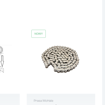
NOWY
Prasa McHale