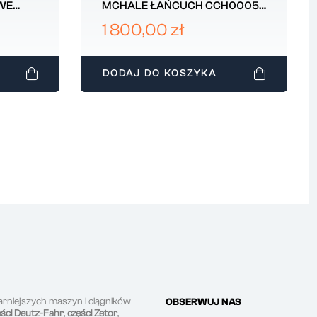
WE
MCHALE ŁAŃCUCH CCH00058
E 17z
100h 124 OGNIWA ORYGINAŁ
1 800,00 zł
WZMOCNIONY
DODAJ DO KOSZYKA
arniejszych maszyn i ciągników
OBSERWUJ NAS
ęści Deutz-Fahr
,
części Zetor
,