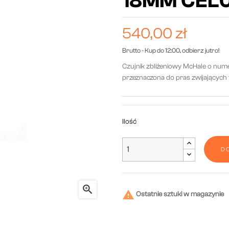
18MM CEL
540,00 zł
Brutto
- Kup do 12:00, odbierz jutro!
Czujnik zbliżeniowy McHale o nu
przeznaczona do pras zwijających t
Ilość
D


Ostatnie sztuki w magazynie