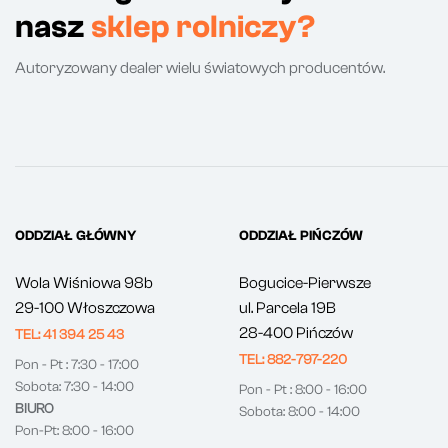
nasz
sklep rolniczy?
Autoryzowany dealer wielu światowych producentów.
ODDZIAŁ GŁÓWNY
ODDZIAŁ PIŃCZÓW
Wola Wiśniowa 98b
Bogucice-Pierwsze
29-100 Włoszczowa
ul. Parcela 19B
28-400 Pińczów
TEL: 41 394 25 43
TEL: 882-797-220
Pon - Pt : 7:30 - 17:00
Sobota: 7:30 - 14:00
Pon - Pt : 8:00 - 16:00
BIURO
Sobota: 8:00 - 14:00
Pon-Pt: 8:00 - 16:00