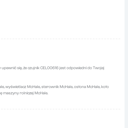
pewnić się, że czujnik CEL00616 jest odpowiedni do Twojej
le, wyświetlacz McHale, sterownik McHale, osłona McHale, koło
ę maszyny rolniczej McHale.