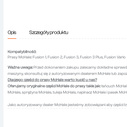
Opis
Szczegóły produktu
Kompatybilność:
Prasy McHale: Fusion 1, Fusion 2, Fusion 3, Fusion 3 Plus, Fusion Vario
Ważna uwaga:
Przed dokonaniem zakupu zalecamy dokładne sprawdzen
maszyny, skonsultuj się z autoryzowanym dealerem McHale lub zapoz
Dlaczego części do prasy McHale warto kupić u nas?
Oferujemy oryginalne części McHale do prasy takie jak:
łańcuch McHale
McHale, sprężyna McHale, tuleja McHale, napinacz McHale i pasek McH
Jako autoryzowany dealer McHale jesteśmy zobowiązani aby części by