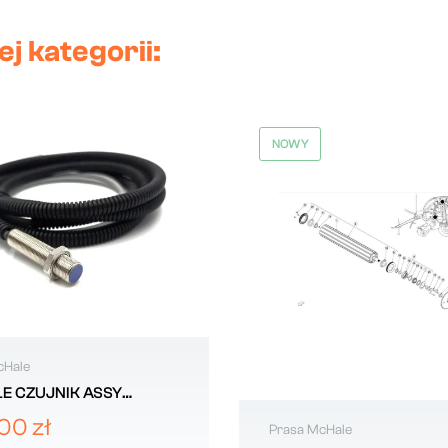
j kategorii:
NOWY
cHale
E CZUJNIK ASSY
718
00 zł
Prasa McHale