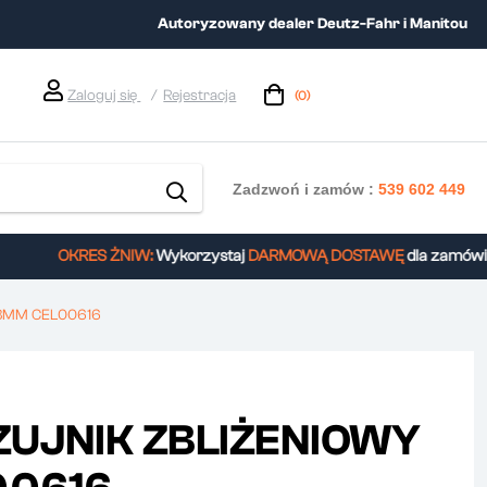
Autoryzowany dealer Deutz-Fahr i Manitou
Zaloguj się
Rejestracja
(0)
Zadzwoń i zamów :
539 602 449
OKRES ŻNIW:
Wykorzystaj
DARMOWĄ DOSTAWĘ
dla zamówień 
18MM CEL00616
UJNIK ZBLIŻENIOWY