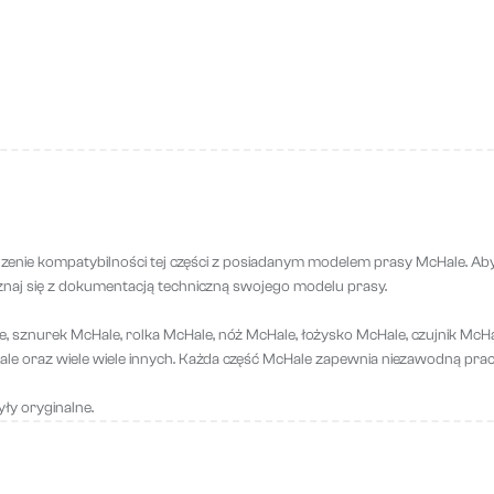
ie kompatybilności tej części z posiadanym modelem prasy McHale. Aby u
naj się z dokumentacją techniczną swojego modelu prasy.
, sznurek McHale, rolka McHale, nóż McHale, łożysko McHale, czujnik McHa
ale oraz wiele wiele innych. Każda część McHale zapewnia niezawodną prac
ły oryginalne.