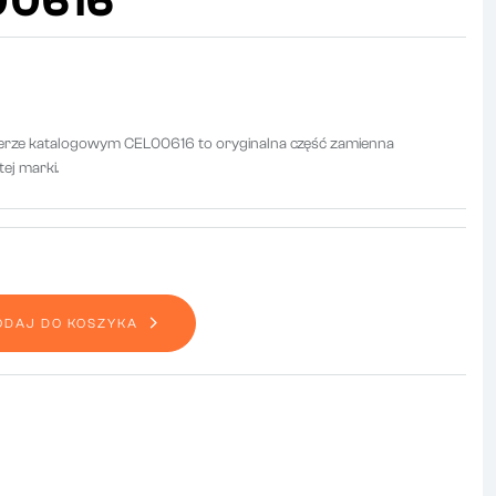
00616
merze katalogowym CEL00616 to oryginalna część zamienna
ej marki.
ODAJ DO KOSZYKA